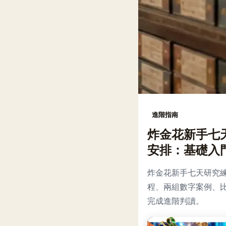
進階指南
炸金花新手七
安排：基礎入
炸金花新手七天研究
程、兩組數字案例、比
完成進階判讀。