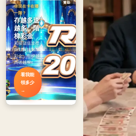
贊助
你現在卡在哪
一階？
存越多送
越多，階
梯彩金
累積儲值達標
自動解鎖對應
彩金，階梯越
高送越狠。
看我能
領多少
→