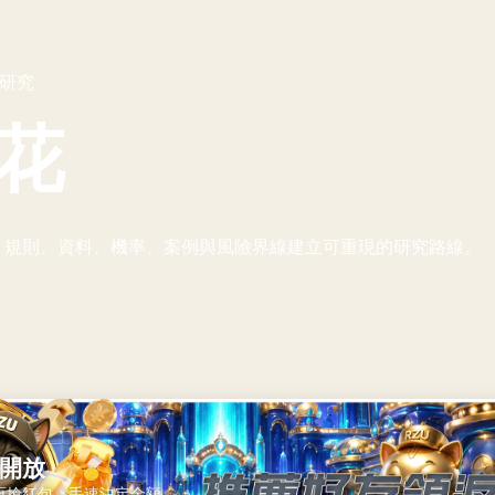
篇研究
花
、規則、資料、機率、案例與風險界線建立可重現的研究路線。
開放
頁搶紅包，手速決定金額。