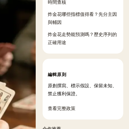
時間查核
炸金花哪些指標值得看？先分主因
與輔因
炸金花走勢能預測嗎？歷史序列的
正確用途
編輯原則
原創撰寫、標示假設、保留未知、
禁止獲利保證。
查看完整政策
合作推薦