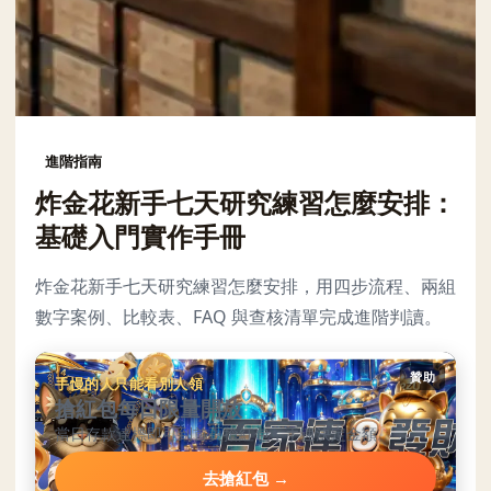
進階指南
炸金花新手七天研究練習怎麼安排：
基礎入門實作手冊
炸金花新手七天研究練習怎麼安排，用四步流程、兩組
數字案例、比較表、FAQ 與查核清單完成進階判讀。
贊助
手慢的人只能看別人領
搶紅包每日限量開放
當日存款達標即可到首頁搶紅包，手速決定金額。
去搶紅包 →