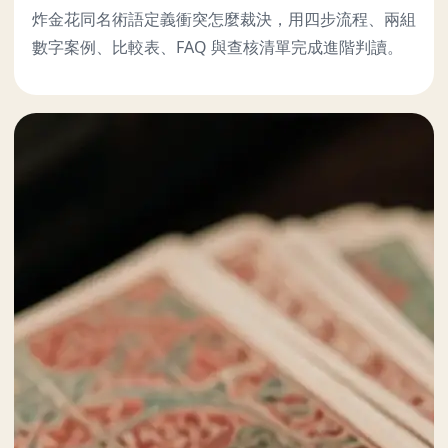
炸金花同名術語定義衝突怎麼裁決，用四步流程、兩組
數字案例、比較表、FAQ 與查核清單完成進階判讀。