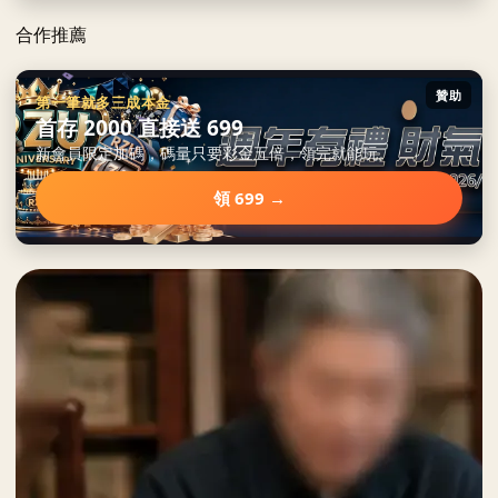
合作推薦
贊助
第一筆就多三成本金
首存 2000 直接送 699
新會員限定加碼，碼量只要彩金五倍，領完就能玩。
領 699 →