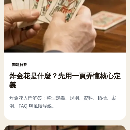
問題解答
炸金花是什麼？先用一頁弄懂核心定
義
炸金花入門解答：整理定義、規則、資料、指標、案
例、FAQ 與風險界線。