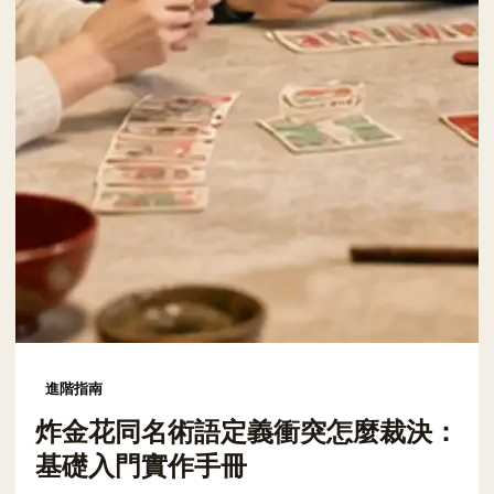
進階指南
炸金花同名術語定義衝突怎麼裁決：
基礎入門實作手冊