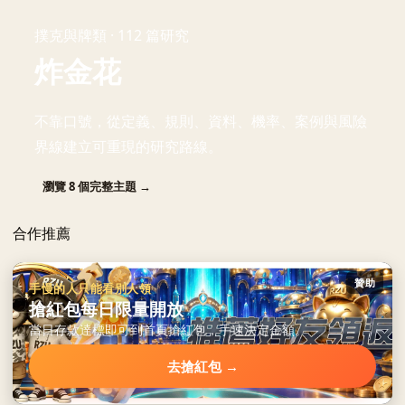
撲克與牌類 · 112 篇研究
炸金花
不靠口號，從定義、規則、資料、機率、案例與風險
界線建立可重現的研究路線。
瀏覽 8 個完整主題 →
合作推薦
贊助
手慢的人只能看別人領
搶紅包每日限量開放
當日存款達標即可到首頁搶紅包，手速決定金額。
去搶紅包 →