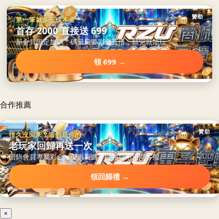
贊助
第一筆就多三成本金
首存 2000 直接送 699
新會員限定加碼，碼量只要彩金五倍，領完就能玩。
領 699 →
合作推薦
贊助
很久沒回來？這包是你的
老玩家回歸再送一次
回鍋會員專屬彩金，優惠頁面一鍵領取不用問客服。
領回歸禮 →
×