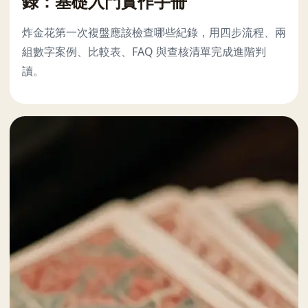
錄：基礎入門實作手冊
炸金花第一次複盤應該檢查哪些紀錄，用四步流程、兩
組數字案例、比較表、FAQ 與查核清單完成進階判
讀。