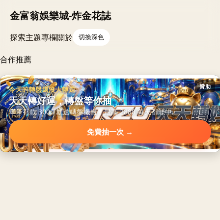
金富翁娛樂城-炸金花誌
探索
主題
專欄
關於
切換深色
合作推薦
贊助
今天的轉盤還沒人轉走
天天轉好運，轉盤等你抽
單筆存款 3000 就送轉盤機會，最高 2888 每天都能中。
免費抽一次 →