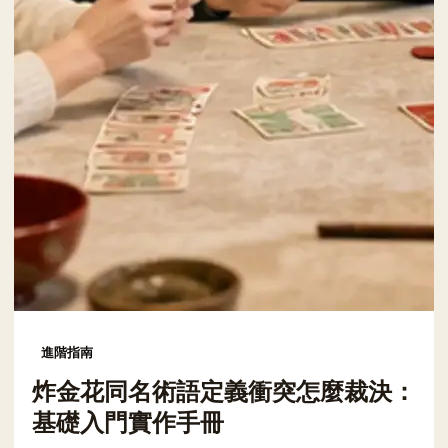
進階指南
炸金花同名術語定義衝突怎麼裁決：
基礎入門實作手冊