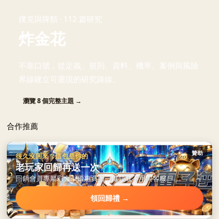
撲克與牌類 · 112 篇研究
炸金花
不靠口號，從定義、規則、資料、機率、案例與風險
界線建立可重現的研究路線。
瀏覽 8 個完整主題 →
合作推薦
贊助
很久沒回來？這包是你的
老玩家回歸再送一次
回鍋會員專屬彩金，優惠頁面一鍵領取不用問客服。
領回歸禮 →