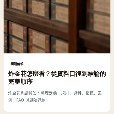
問題解答
炸金花怎麼看？從資料口徑到結論的
完整順序
炸金花判讀解答：整理定義、規則、資料、指標、案
例、FAQ 與風險界線。