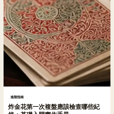
進階指南
炸金花第一次複盤應該檢查哪些紀