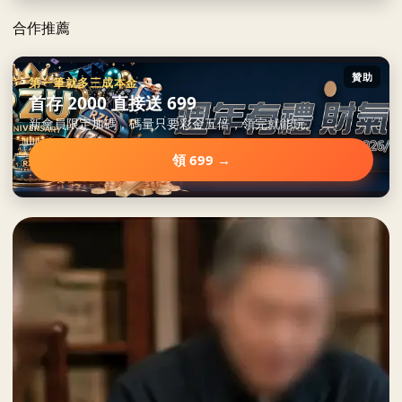
合作推薦
贊助
第一筆就多三成本金
首存 2000 直接送 699
新會員限定加碼，碼量只要彩金五倍，領完就能玩。
領 699 →