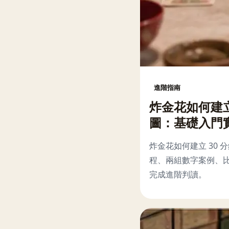
進階指南
炸金花如何建立
圖：基礎入門
炸金花如何建立 30
程、兩組數字案例、比
完成進階判讀。