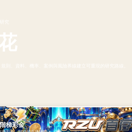
篇研究
花
、規則、資料、機率、案例與風險界線建立可重現的研究路線。
階梯彩金
對應彩金，階梯越高送越狠。