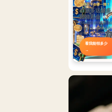
你現在卡在哪一階？
存越多送越多
階梯彩金
累積儲值達標自動解
對應彩金，階梯越高
越狠。
看我能領多少
→