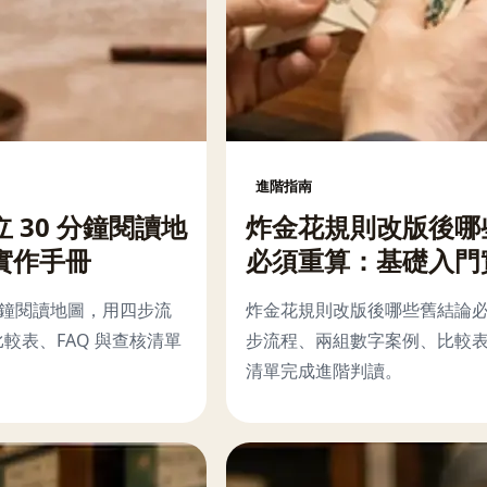
進階指南
 30 分鐘閱讀地
炸金花規則改版後哪
實作手冊
必須重算：基礎入門
 分鐘閱讀地圖，用四步流
炸金花規則改版後哪些舊結論
較表、FAQ 與查核清單
步流程、兩組數字案例、比較表、
清單完成進階判讀。