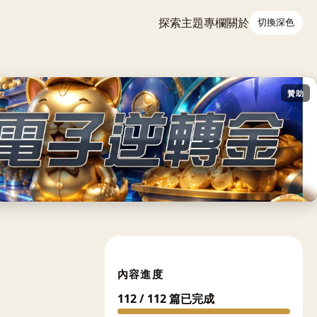
探索
主題
專欄
關於
切換深色
贊助
內容進度
112 / 112 篇已完成