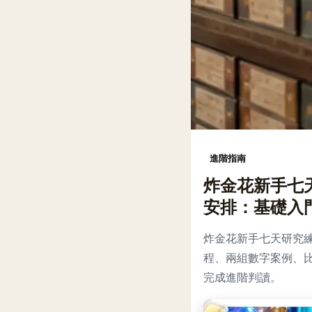
進階指南
炸金花新手七
安排：基礎入
炸金花新手七天研究
程、兩組數字案例、比
完成進階判讀。