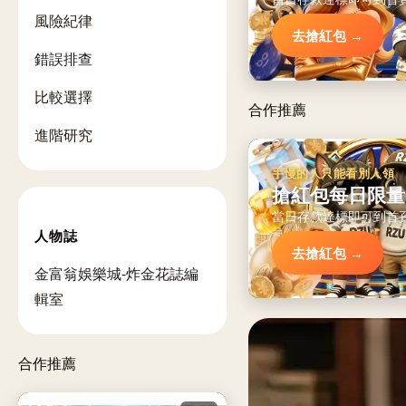
風險紀律
去搶紅包 →
錯誤排查
比較選擇
合作推薦
進階研究
手慢的人只能看別人領
搶紅包每日限量
當日存款達標即可到首
人物誌
去搶紅包 →
金富翁娛樂城-炸金花誌編
輯室
合作推薦