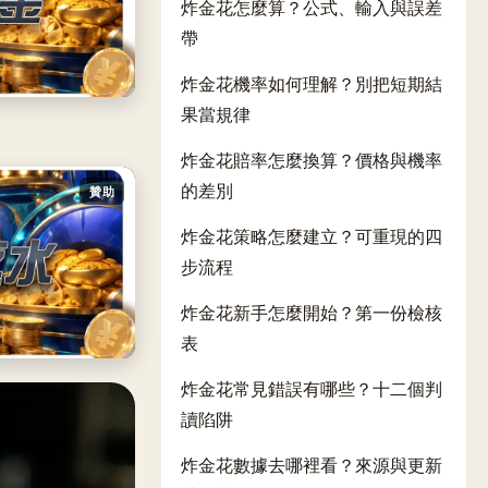
炸金花怎麼算？公式、輸入與誤差
帶
炸金花機率如何理解？別把短期結
果當規律
炸金花賠率怎麼換算？價格與機率
的差別
贊助
炸金花策略怎麼建立？可重現的四
步流程
炸金花新手怎麼開始？第一份檢核
表
炸金花常見錯誤有哪些？十二個判
讀陷阱
炸金花數據去哪裡看？來源與更新