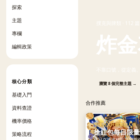
探索
主題
撲克與牌類 · 112 
炸金
專欄
編輯政策
不靠口號，從定義
核心分類
瀏覽 8 個完整主題 →
基礎入門
合作推薦
資料查證
機率價格
手慢的人只能看別人領
搶紅包每日限量
策略流程
當日存款達標即可到首