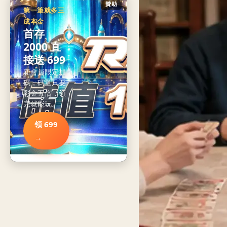
贊助
第一筆就多三
成本金
首存
2000 直
接送 699
新會員限定加
碼，碼量只要
彩金五倍，領
完就能玩。
領 699
→