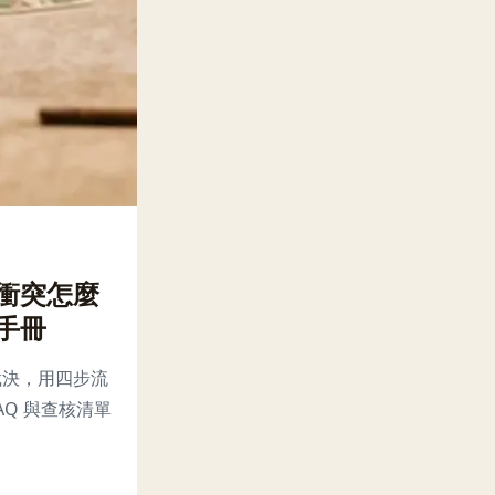
衝突怎麼
手冊
裁決，用四步流
Q 與查核清單