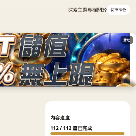
探索
主題
專欄
關於
切換深色
贊助
內容進度
112 / 112 篇已完成