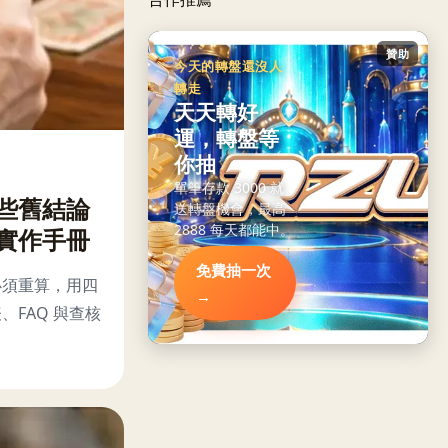
贊助
今天的轉盤還沒人
轉走
天天轉好
運，轉盤等
你抽
單筆存款 3000 就
些舊結論
送轉盤機會，最高
2888 每天都能中。
實作手冊
免費抽一次
必須重算，用四
→
FAQ 與查核