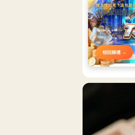
很久沒回來？這包是
老玩家回歸再
一次
回鍋會員專屬彩金，
惠頁面一鍵領取不用
客服。
領回歸禮 →