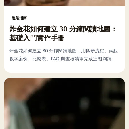
進階指南
炸金花如何建立 30 分鐘閱讀地圖：
基礎入門實作手冊
炸金花如何建立 30 分鐘閱讀地圖，用四步流程、兩組
數字案例、比較表、FAQ 與查核清單完成進階判讀。