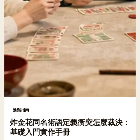
進階指南
炸金花同名術語定義衝突怎麼裁決：
基礎入門實作手冊