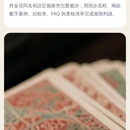
炸金花同名術語定義衝突怎麼裁決，用四步流程、兩組
數字案例、比較表、FAQ 與查核清單完成進階判讀。