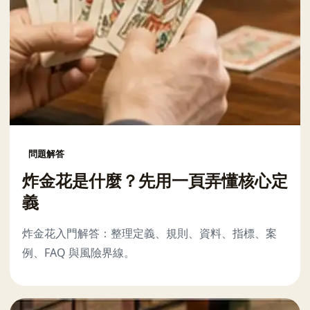
問題解答
炸金花是什麼？先用一頁弄懂核心定
義
炸金花入門解答：整理定義、規則、資料、指標、案
例、FAQ 與風險界線。