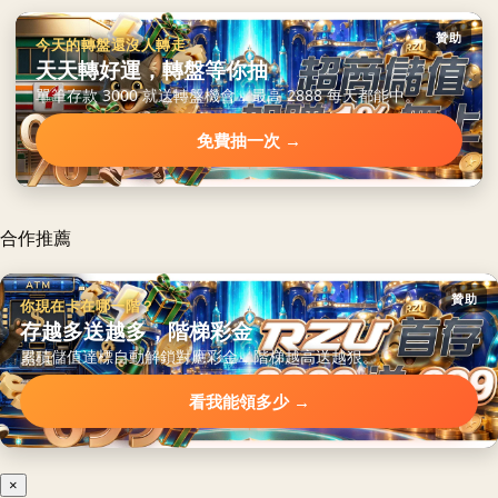
贊助
今天的轉盤還沒人轉走
天天轉好運，轉盤等你抽
單筆存款 3000 就送轉盤機會，最高 2888 每天都能中。
免費抽一次 →
合作推薦
贊助
你現在卡在哪一階？
存越多送越多，階梯彩金
累積儲值達標自動解鎖對應彩金，階梯越高送越狠。
看我能領多少 →
×