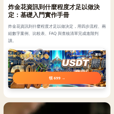
炸金花資訊到什麼程度才足以做決
定：基礎入門實作手冊
炸金花資訊到什麼程度才足以做決定，用四步流程、兩
組數字案例、比較表、FAQ 與查核清單完成進階判
讀。
贊助
第一筆就多三成本金
首存 2000 直接送 699
新會員限定加碼，碼量只要彩金五倍，領完就能玩。
領 699 →