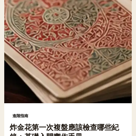
進階指南
炸金花第一次複盤應該檢查哪些紀