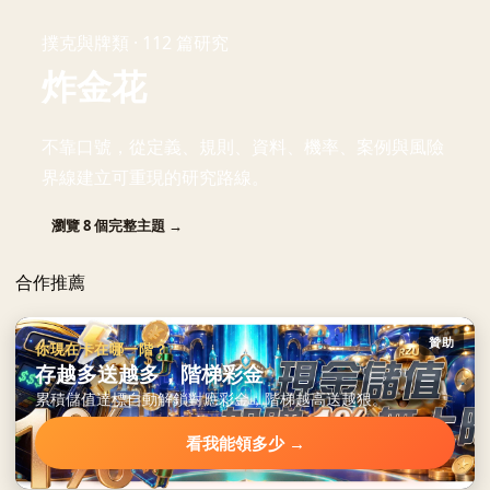
撲克與牌類 · 112 篇研究
炸金花
不靠口號，從定義、規則、資料、機率、案例與風險
界線建立可重現的研究路線。
瀏覽 8 個完整主題 →
合作推薦
贊助
你現在卡在哪一階？
存越多送越多，階梯彩金
累積儲值達標自動解鎖對應彩金，階梯越高送越狠。
看我能領多少 →