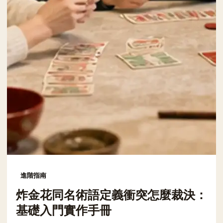
進階指南
炸金花同名術語定義衝突怎麼裁決：
基礎入門實作手冊