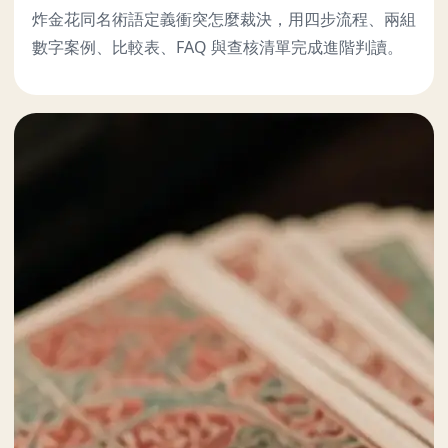
炸金花同名術語定義衝突怎麼裁決，用四步流程、兩組
數字案例、比較表、FAQ 與查核清單完成進階判讀。