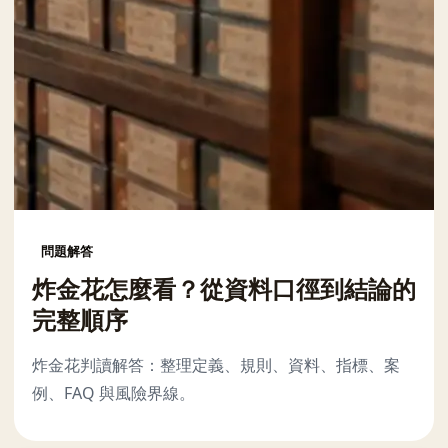
問題解答
炸金花怎麼看？從資料口徑到結論的
完整順序
炸金花判讀解答：整理定義、規則、資料、指標、案
例、FAQ 與風險界線。