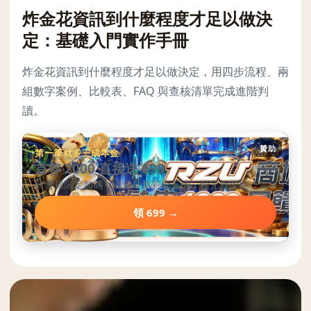
炸金花資訊到什麼程度才足以做決
定：基礎入門實作手冊
炸金花資訊到什麼程度才足以做決定，用四步流程、兩
組數字案例、比較表、FAQ 與查核清單完成進階判
讀。
贊助
第一筆就多三成本金
首存 2000 直接送 699
新會員限定加碼，碼量只要彩金五倍，領完就能玩。
領 699 →