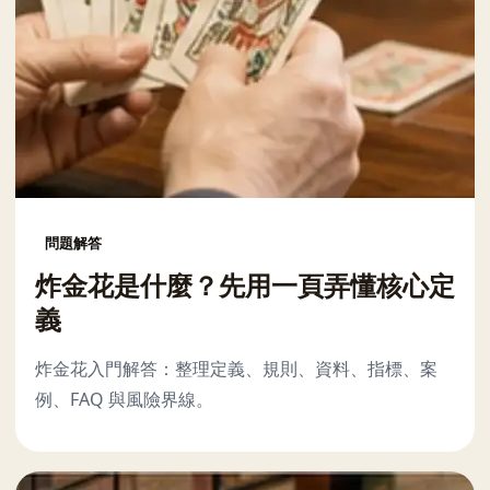
問題解答
炸金花是什麼？先用一頁弄懂核心定
義
炸金花入門解答：整理定義、規則、資料、指標、案
例、FAQ 與風險界線。