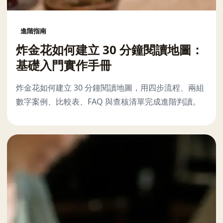
進階指南
炸金花如何建立 30 分鐘閱讀地圖：
基礎入門實作手冊
炸金花如何建立 30 分鐘閱讀地圖，用四步流程、兩組
數字案例、比較表、FAQ 與查核清單完成進階判讀。