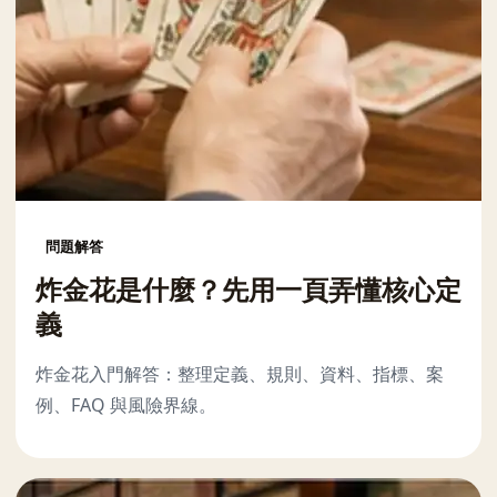
問題解答
炸金花是什麼？先用一頁弄懂核心定
義
炸金花入門解答：整理定義、規則、資料、指標、案
例、FAQ 與風險界線。