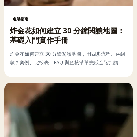
進階指南
炸金花如何建立 30 分鐘閱讀地圖：
基礎入門實作手冊
炸金花如何建立 30 分鐘閱讀地圖，用四步流程、兩組
數字案例、比較表、FAQ 與查核清單完成進階判讀。