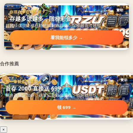
贊助
你現在卡在哪一階？
存越多送越多，階梯彩金
累積儲值達標自動解鎖對應彩金，階梯越高送越狠。
看我能領多少 →
合作推薦
贊助
第一筆就多三成本金
首存 2000 直接送 699
新會員限定加碼，碼量只要彩金五倍，領完就能玩。
領 699 →
×