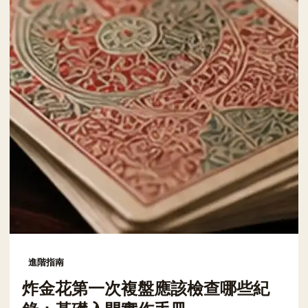
進階指南
炸金花第一次複盤應該檢查哪些紀