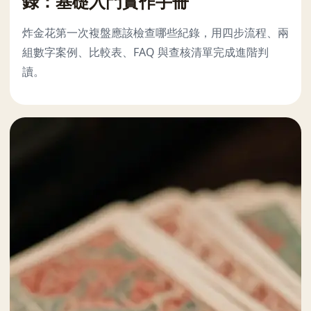
錄：基礎入門實作手冊
炸金花第一次複盤應該檢查哪些紀錄，用四步流程、兩
組數字案例、比較表、FAQ 與查核清單完成進階判
讀。