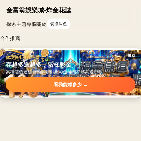
金富翁娛樂城-炸金花誌
探索
主題
專欄
關於
切換深色
合作推薦
贊助
你現在卡在哪一階？
存越多送越多，階梯彩金
累積儲值達標自動解鎖對應彩金，階梯越高送越狠。
看我能領多少 →