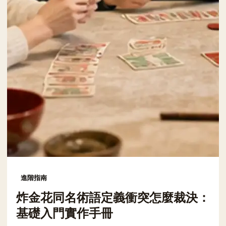
進階指南
炸金花同名術語定義衝突怎麼裁決：
基礎入門實作手冊