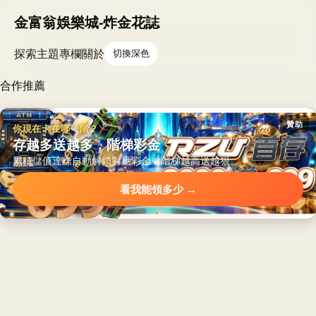
金富翁娛樂城-炸金花誌
探索
主題
專欄
關於
切換深色
合作推薦
贊助
你現在卡在哪一階？
存越多送越多，階梯彩金
累積儲值達標自動解鎖對應彩金，階梯越高送越狠。
看我能領多少 →