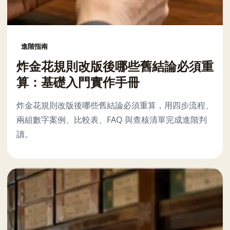
進階指南
炸金花規則改版後哪些舊結論必須重
算：基礎入門實作手冊
炸金花規則改版後哪些舊結論必須重算，用四步流程、
兩組數字案例、比較表、FAQ 與查核清單完成進階判
讀。