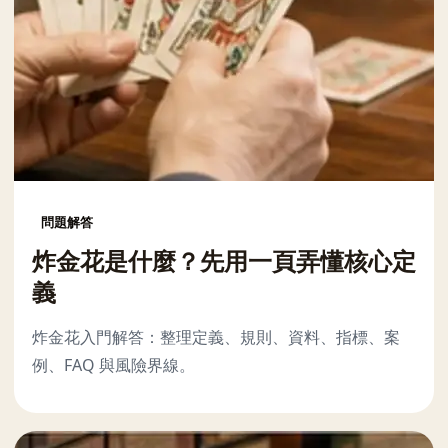
問題解答
炸金花是什麼？先用一頁弄懂核心定
義
炸金花入門解答：整理定義、規則、資料、指標、案
例、FAQ 與風險界線。