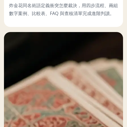
炸金花同名術語定義衝突怎麼裁決，用四步流程、兩組
數字案例、比較表、FAQ 與查核清單完成進階判讀。