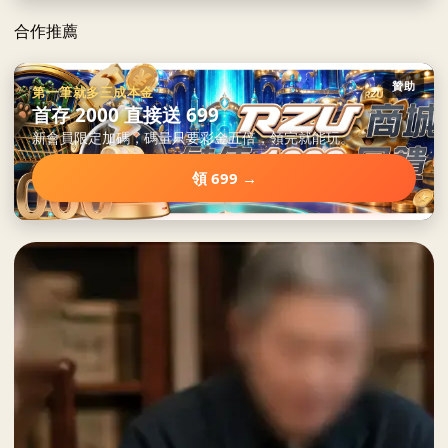
合作推薦
贊助
第一筆就多三成本金
首存 2000 直接送 699
新會員限定加碼，碼量只要彩金五倍，領完就能玩。
領 699 →