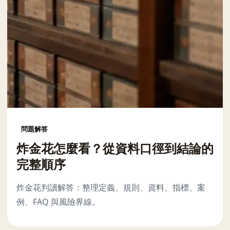
問題解答
炸金花怎麼看？從資料口徑到結論的
完整順序
炸金花判讀解答：整理定義、規則、資料、指標、案
例、FAQ 與風險界線。