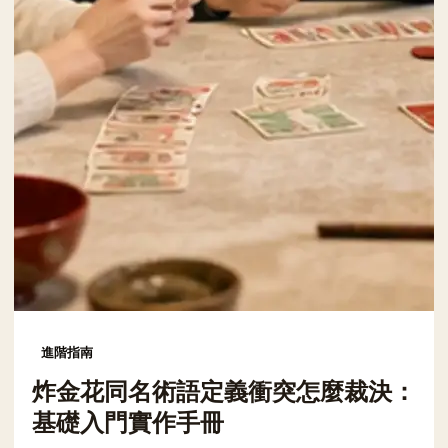
進階指南
炸金花同名術語定義衝突怎麼裁決：
基礎入門實作手冊