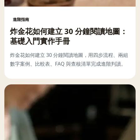
進階指南
炸金花如何建立 30 分鐘閱讀地圖：
基礎入門實作手冊
炸金花如何建立 30 分鐘閱讀地圖，用四步流程、兩組
數字案例、比較表、FAQ 與查核清單完成進階判讀。