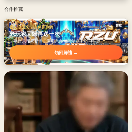
合作推薦
贊助
很久沒回來？這包是你的
老玩家回歸再送一次
回鍋會員專屬彩金，優惠頁面一鍵領取不用問客服。
領回歸禮 →