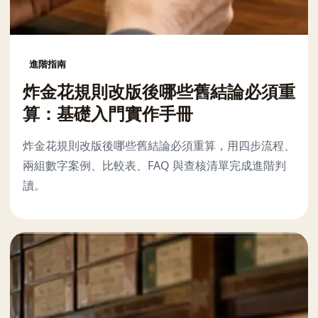
進階指南
炸金花規則改版後哪些舊結論必須重
算：基礎入門實作手冊
炸金花規則改版後哪些舊結論必須重算，用四步流程、
兩組數字案例、比較表、FAQ 與查核清單完成進階判
讀。