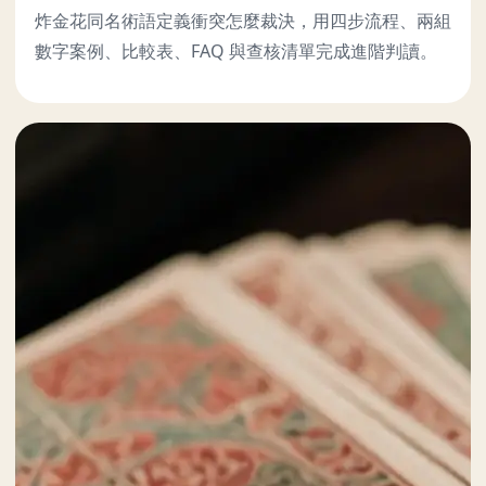
炸金花同名術語定義衝突怎麼裁決，用四步流程、兩組
數字案例、比較表、FAQ 與查核清單完成進階判讀。