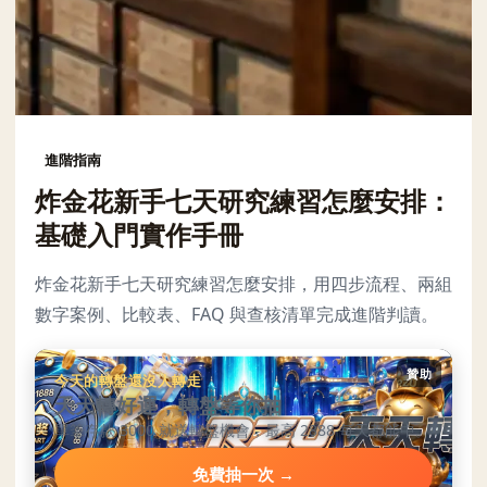
進階指南
炸金花新手七天研究練習怎麼安排：
基礎入門實作手冊
炸金花新手七天研究練習怎麼安排，用四步流程、兩組
數字案例、比較表、FAQ 與查核清單完成進階判讀。
贊助
今天的轉盤還沒人轉走
天天轉好運，轉盤等你抽
單筆存款 3000 就送轉盤機會，最高 2888 每天都能中。
免費抽一次 →