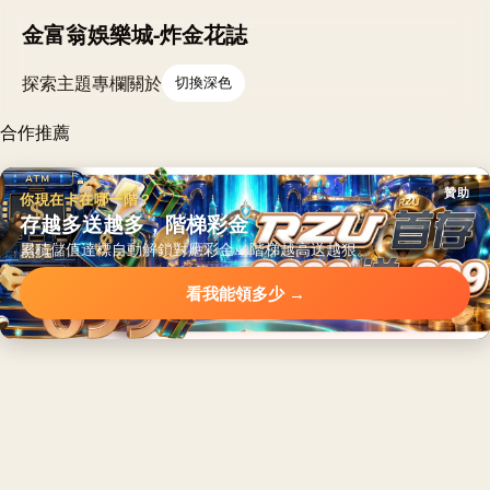
金富翁娛樂城-炸金花誌
探索
主題
專欄
關於
切換深色
合作推薦
贊助
你現在卡在哪一階？
存越多送越多，階梯彩金
累積儲值達標自動解鎖對應彩金，階梯越高送越狠。
看我能領多少 →