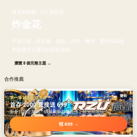
撲克與牌類 · 112 篇研究
炸金花
不靠口號，從定義、規則、資料、機率、案例與風險
界線建立可重現的研究路線。
瀏覽 8 個完整主題 →
合作推薦
贊助
第一筆就多三成本金
首存 2000 直接送 699
新會員限定加碼，碼量只要彩金五倍，領完就能玩。
領 699 →