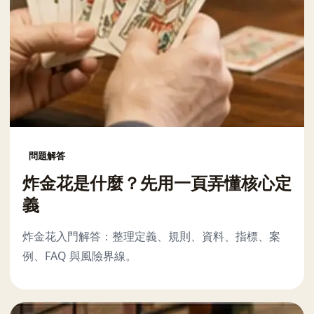
問題解答
炸金花是什麼？先用一頁弄懂核心定
義
炸金花入門解答：整理定義、規則、資料、指標、案
例、FAQ 與風險界線。