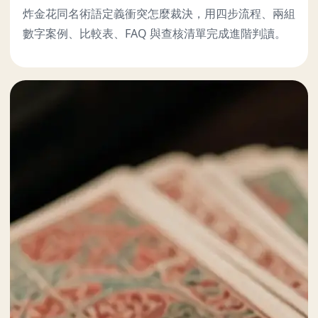
炸金花同名術語定義衝突怎麼裁決，用四步流程、兩組
數字案例、比較表、FAQ 與查核清單完成進階判讀。