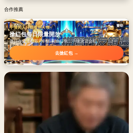
合作推薦
贊助
手慢的人只能看別人領
搶紅包每日限量開放
當日存款達標即可到首頁搶紅包，手速決定金額。
去搶紅包 →