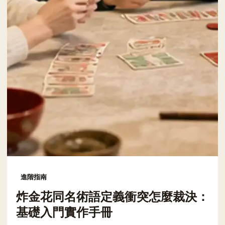
進階指南
炸金花同名術語定義衝突怎麼裁決：
基礎入門實作手冊