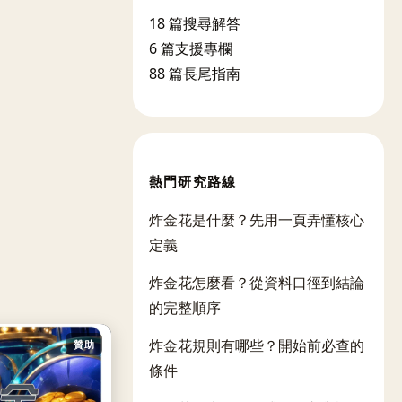
18 篇搜尋解答
6 篇支援專欄
88 篇長尾指南
熱門研究路線
炸金花是什麼？先用一頁弄懂核心
定義
炸金花怎麼看？從資料口徑到結論
的完整順序
炸金花規則有哪些？開始前必查的
贊助
條件