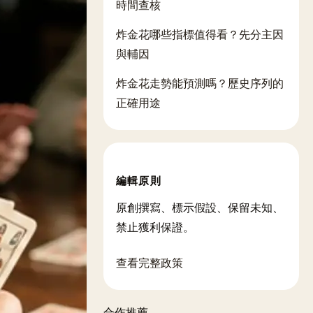
時間查核
炸金花哪些指標值得看？先分主因
與輔因
炸金花走勢能預測嗎？歷史序列的
正確用途
編輯原則
原創撰寫、標示假設、保留未知、
禁止獲利保證。
查看完整政策
合作推薦