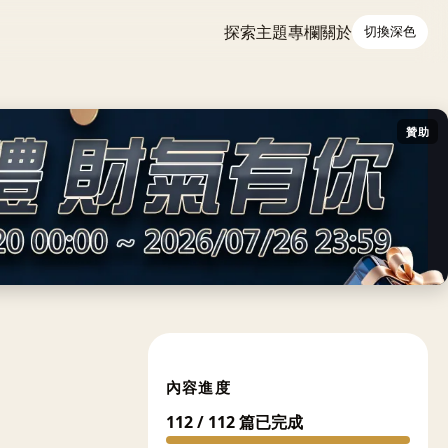
探索
主題
專欄
關於
切換深色
贊助
內容進度
112 / 112 篇已完成