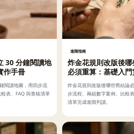
進階指南
 30 分鐘閱讀地
炸金花規則改版後哪
實作手冊
必須重算：基礎入門
 分鐘閱讀地圖，用四步流
炸金花規則改版後哪些舊結論
較表、FAQ 與查核清單
步流程、兩組數字案例、比較表、
清單完成進階判讀。