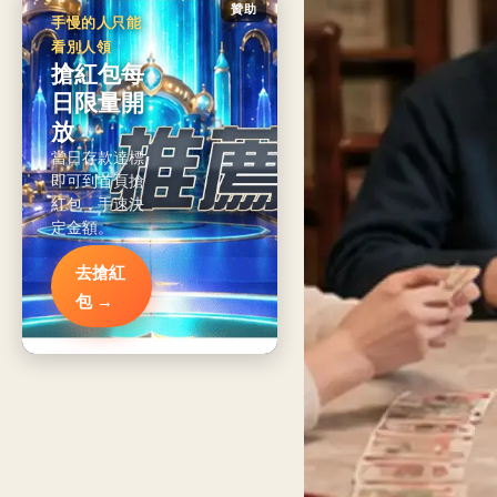
贊助
手慢的人只能
看別人領
搶紅包每
日限量開
放
當日存款達標
即可到首頁搶
紅包，手速決
定金額。
去搶紅
包 →