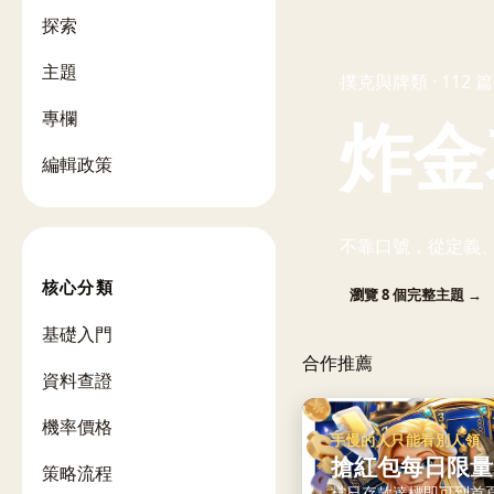
探索
主題
撲克與牌類 · 112 
炸金
專欄
編輯政策
不靠口號，從定義
核心分類
瀏覽 8 個完整主題 →
基礎入門
合作推薦
資料查證
機率價格
手慢的人只能看別人領
搶紅包每日限量
策略流程
當日存款達標即可到首