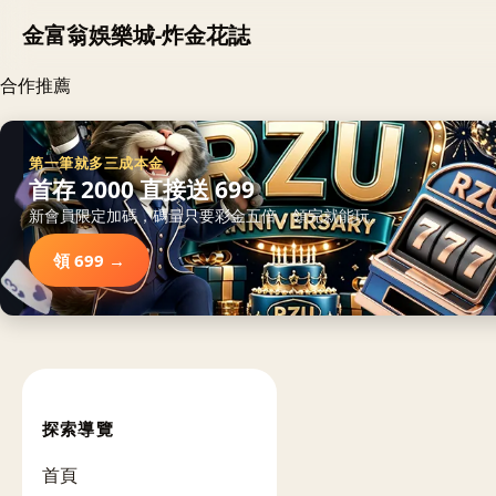
金富翁娛樂城-炸金花誌
合作推薦
第一筆就多三成本金
首存 2000 直接送 699
新會員限定加碼，碼量只要彩金五倍，領完就能玩。
領 699 →
探索導覽
首頁