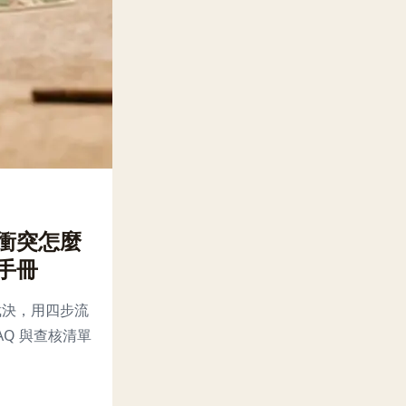
衝突怎麼
手冊
裁決，用四步流
Q 與查核清單