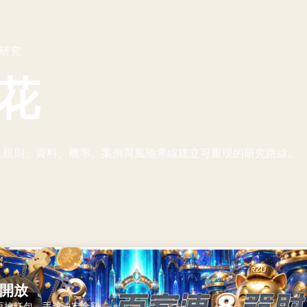
篇研究
花
、規則、資料、機率、案例與風險界線建立可重現的研究路線。
開放
頁搶紅包，手速決定金額。