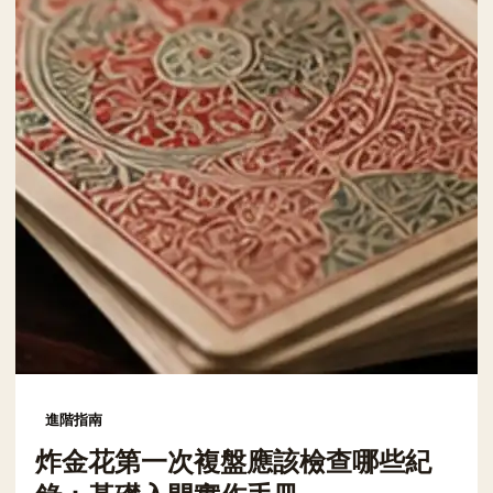
進階指南
炸金花第一次複盤應該檢查哪些紀