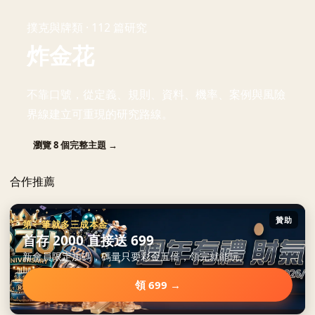
撲克與牌類 · 112 篇研究
炸金花
不靠口號，從定義、規則、資料、機率、案例與風險
界線建立可重現的研究路線。
瀏覽 8 個完整主題 →
合作推薦
贊助
第一筆就多三成本金
首存 2000 直接送 699
新會員限定加碼，碼量只要彩金五倍，領完就能玩。
領 699 →