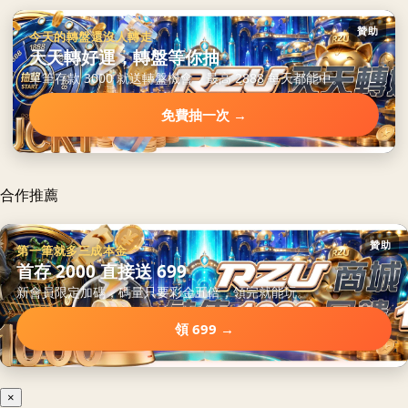
贊助
今天的轉盤還沒人轉走
天天轉好運，轉盤等你抽
單筆存款 3000 就送轉盤機會，最高 2888 每天都能中。
免費抽一次 →
合作推薦
贊助
第一筆就多三成本金
首存 2000 直接送 699
新會員限定加碼，碼量只要彩金五倍，領完就能玩。
領 699 →
×