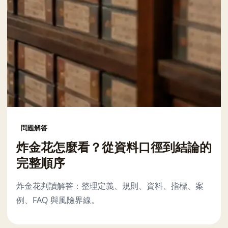
問題解答
炸金花怎麼看？從資料口徑到結論的
完整順序
炸金花判讀解答：整理定義、規則、資料、指標、案
例、FAQ 與風險界線。