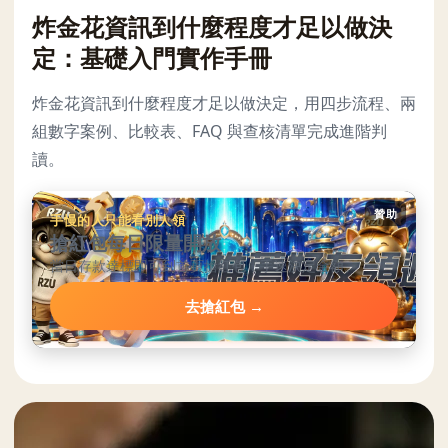
炸金花資訊到什麼程度才足以做決
定：基礎入門實作手冊
炸金花資訊到什麼程度才足以做決定，用四步流程、兩
組數字案例、比較表、FAQ 與查核清單完成進階判
讀。
贊助
手慢的人只能看別人領
搶紅包每日限量開放
當日存款達標即可到首頁搶紅包，手速決定金額。
去搶紅包 →