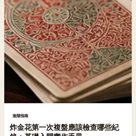
進階指南
炸金花第一次複盤應該檢查哪些紀