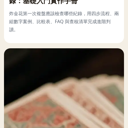
錄：基礎入門實作手冊
炸金花第一次複盤應該檢查哪些紀錄，用四步流程、兩
組數字案例、比較表、FAQ 與查核清單完成進階判
讀。