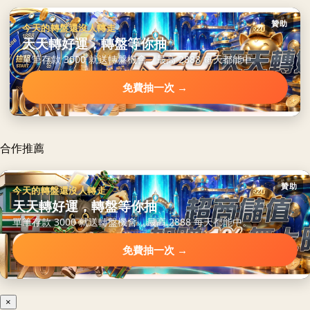
贊助
今天的轉盤還沒人轉走
天天轉好運，轉盤等你抽
單筆存款 3000 就送轉盤機會，最高 2888 每天都能中。
免費抽一次 →
合作推薦
贊助
今天的轉盤還沒人轉走
天天轉好運，轉盤等你抽
單筆存款 3000 就送轉盤機會，最高 2888 每天都能中。
免費抽一次 →
×