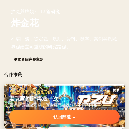
撲克與牌類 · 112 篇研究
炸金花
不靠口號，從定義、規則、資料、機率、案例與風險
界線建立可重現的研究路線。
瀏覽 8 個完整主題 →
合作推薦
贊助
很久沒回來？這包是你的
老玩家回歸再送一次
回鍋會員專屬彩金，優惠頁面一鍵領取不用問客服。
領回歸禮 →