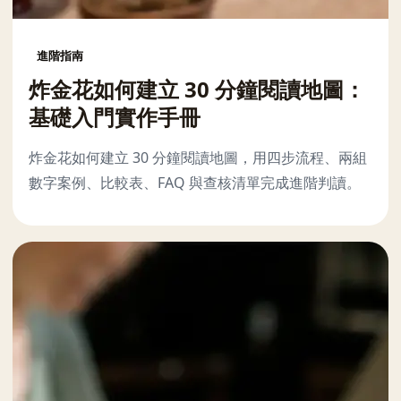
進階指南
炸金花如何建立 30 分鐘閱讀地圖：
基礎入門實作手冊
炸金花如何建立 30 分鐘閱讀地圖，用四步流程、兩組
數字案例、比較表、FAQ 與查核清單完成進階判讀。