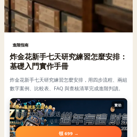
進階指南
炸金花新手七天研究練習怎麼安排：
基礎入門實作手冊
炸金花新手七天研究練習怎麼安排，用四步流程、兩組
數字案例、比較表、FAQ 與查核清單完成進階判讀。
贊助
第一筆就多三成本金
首存 2000 直接送 699
新會員限定加碼，碼量只要彩金五倍，領完就能玩。
領 699 →