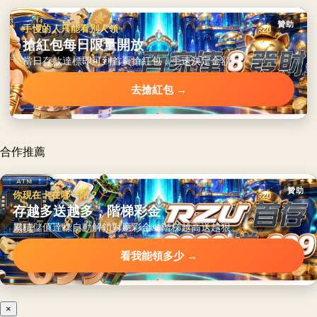
贊助
手慢的人只能看別人領
搶紅包每日限量開放
當日存款達標即可到首頁搶紅包，手速決定金額。
去搶紅包 →
合作推薦
贊助
你現在卡在哪一階？
存越多送越多，階梯彩金
累積儲值達標自動解鎖對應彩金，階梯越高送越狠。
看我能領多少 →
×