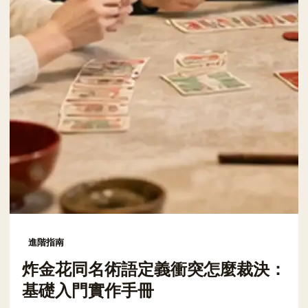
進階指南
炸金花同名術語定義衝突怎麼裁決：
基礎入門實作手冊