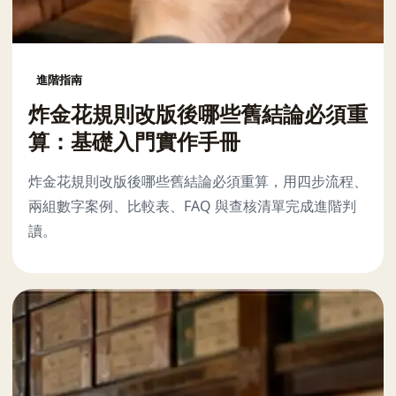
進階指南
炸金花規則改版後哪些舊結論必須重
算：基礎入門實作手冊
炸金花規則改版後哪些舊結論必須重算，用四步流程、
兩組數字案例、比較表、FAQ 與查核清單完成進階判
讀。