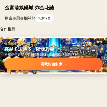
金富翁娛樂城-炸金花誌
探索
主題
專欄
關於
切換深色
合作推薦
贊助
你現在卡在哪一階？
存越多送越多，階梯彩金
累積儲值達標自動解鎖對應彩金，階梯越高送越狠。
看我能領多少 →