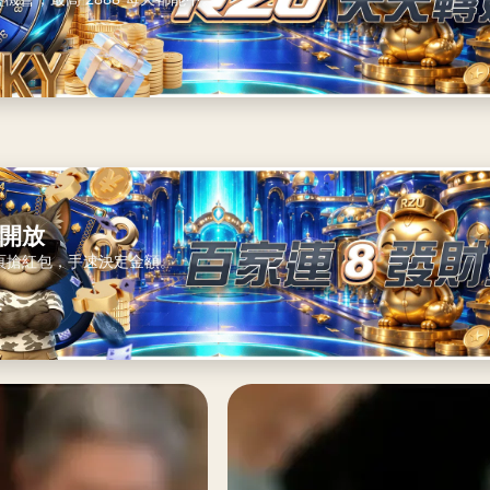
開放
頁搶紅包，手速決定金額。