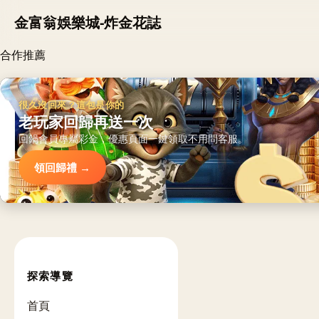
金富翁娛樂城-炸金花誌
合作推薦
很久沒回來？這包是你的
老玩家回歸再送一次
回鍋會員專屬彩金，優惠頁面一鍵領取不用問客服。
領回歸禮 →
探索導覽
首頁