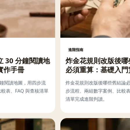
進階指南
 30 分鐘閱讀地
炸金花規則改版後哪
實作手冊
必須重算：基礎入門
 分鐘閱讀地圖，用四步流
炸金花規則改版後哪些舊結論
較表、FAQ 與查核清單
步流程、兩組數字案例、比較表、
清單完成進階判讀。