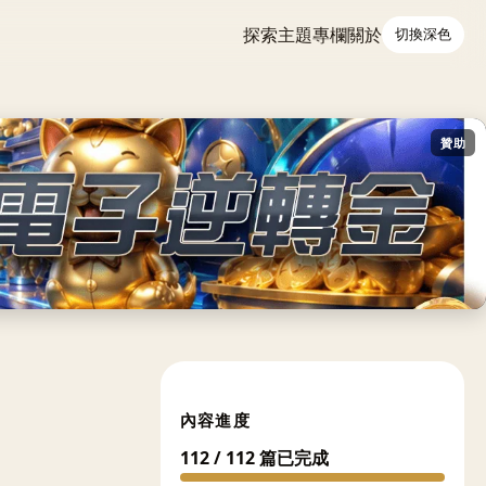
探索
主題
專欄
關於
切換深色
贊助
內容進度
112 / 112 篇已完成