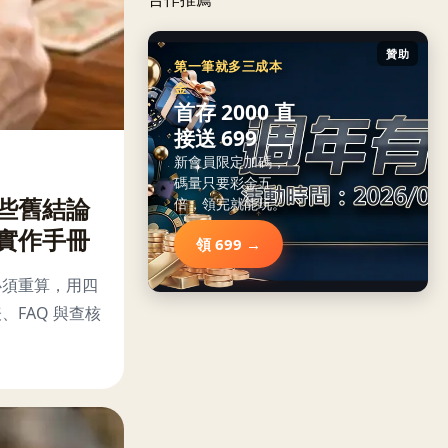
贊助
第一筆就多三成本
金
首存 2000 直
接送 699
新會員限定加碼，
碼量只要彩金五
些舊結論
倍，領完就能玩。
實作手冊
領 699 →
必須重算，用四
FAQ 與查核