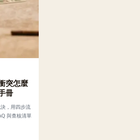
衝突怎麼
手冊
裁決，用四步流
Q 與查核清單