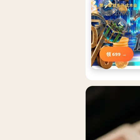
第一筆就多三成本金
首存 2000 直
送 699
新會員限定加碼，碼
只要彩金五倍，領完
能玩。
領 699 →