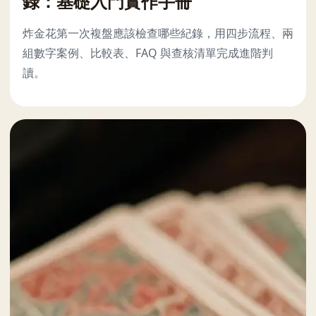
錄：基礎入門實作手冊
炸金花第一次複盤應該檢查哪些紀錄，用四步流程、兩
組數字案例、比較表、FAQ 與查核清單完成進階判
讀。