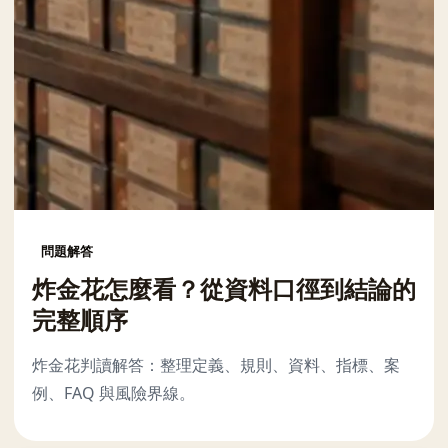
問題解答
炸金花怎麼看？從資料口徑到結論的
完整順序
炸金花判讀解答：整理定義、規則、資料、指標、案
例、FAQ 與風險界線。