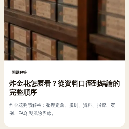
問題解答
炸金花怎麼看？從資料口徑到結論的
完整順序
炸金花判讀解答：整理定義、規則、資料、指標、案
例、FAQ 與風險界線。