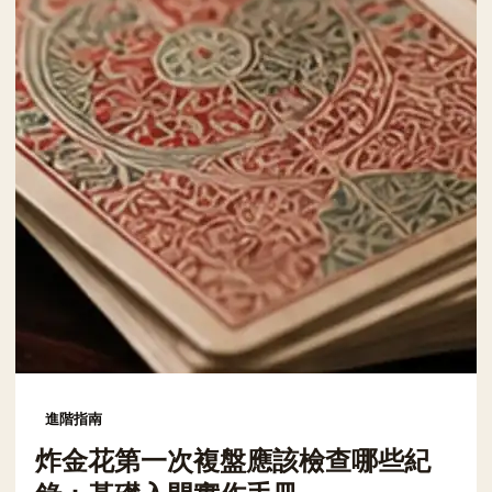
進階指南
炸金花第一次複盤應該檢查哪些紀