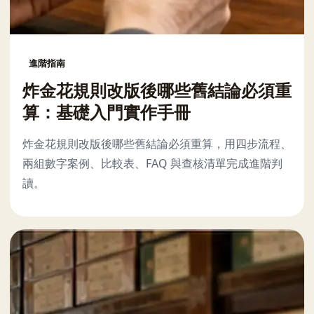
進階指南
炸金花規則改版後哪些舊結論必須重
算：基礎入門實作手冊
炸金花規則改版後哪些舊結論必須重算，用四步流程、
兩組數字案例、比較表、FAQ 與查核清單完成進階判
讀。