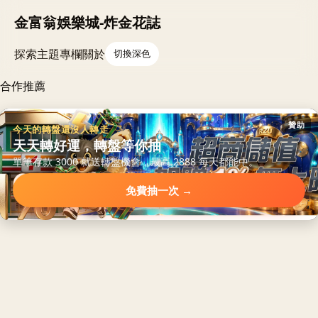
金富翁娛樂城-炸金花誌
探索
主題
專欄
關於
切換深色
合作推薦
贊助
今天的轉盤還沒人轉走
天天轉好運，轉盤等你抽
單筆存款 3000 就送轉盤機會，最高 2888 每天都能中。
免費抽一次 →