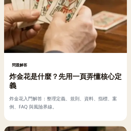
問題解答
炸金花是什麼？先用一頁弄懂核心定
義
炸金花入門解答：整理定義、規則、資料、指標、案
例、FAQ 與風險界線。