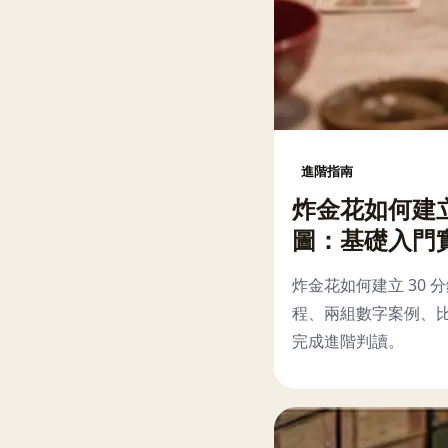
進階指南
炸金花如何建立
圖：基礎入門
炸金花如何建立 30
程、兩組數字案例、比
完成進階判讀。