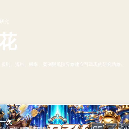
篇研究
花
、規則、資料、機率、案例與風險界線建立可重現的研究路線。
的
一次
惠頁面一鍵領取不用問客服。