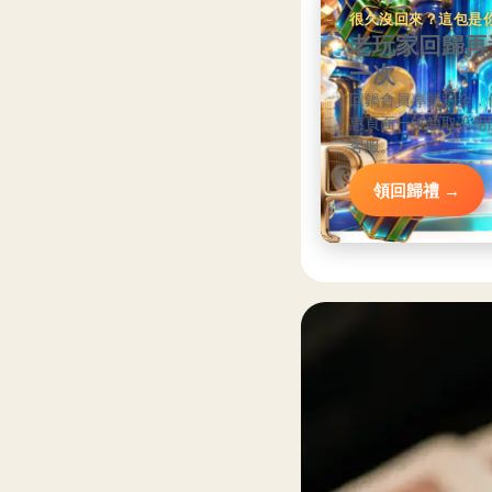
很久沒回來？這包是
老玩家回歸再
一次
回鍋會員專屬彩金，
惠頁面一鍵領取不用
客服。
領回歸禮 →