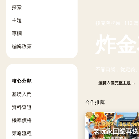
探索
主題
撲克與牌類 · 112 
炸金
專欄
編輯政策
不靠口號，從定義
核心分類
瀏覽 8 個完整主題 →
基礎入門
合作推薦
資料查證
機率價格
很久沒回來？這包是你
老玩家回歸再送
策略流程
回鍋會員專屬彩金，優