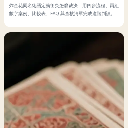
炸金花同名術語定義衝突怎麼裁決，用四步流程、兩組
數字案例、比較表、FAQ 與查核清單完成進階判讀。