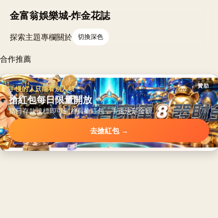
金富翁娛樂城-炸金花誌
探索
主題
專欄
關於
切換深色
合作推薦
贊助
手慢的人只能看別人領
搶紅包每日限量開放
當日存款達標即可到首頁搶紅包，手速決定金額。
去搶紅包 →