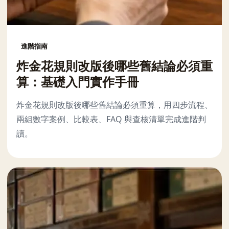
進階指南
炸金花規則改版後哪些舊結論必須重
算：基礎入門實作手冊
炸金花規則改版後哪些舊結論必須重算，用四步流程、
兩組數字案例、比較表、FAQ 與查核清單完成進階判
讀。