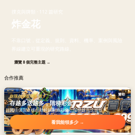
撲克與牌類 · 112 篇研究
炸金花
不靠口號，從定義、規則、資料、機率、案例與風險
界線建立可重現的研究路線。
瀏覽 8 個完整主題 →
合作推薦
贊助
你現在卡在哪一階？
存越多送越多，階梯彩金
累積儲值達標自動解鎖對應彩金，階梯越高送越狠。
看我能領多少 →