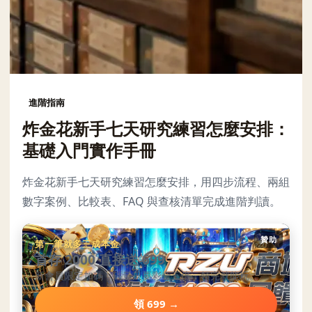
進階指南
炸金花新手七天研究練習怎麼安排：
基礎入門實作手冊
炸金花新手七天研究練習怎麼安排，用四步流程、兩組
數字案例、比較表、FAQ 與查核清單完成進階判讀。
贊助
第一筆就多三成本金
首存 2000 直接送 699
新會員限定加碼，碼量只要彩金五倍，領完就能玩。
領 699 →