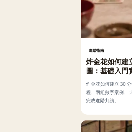
進階指南
炸金花如何建立
圖：基礎入門
炸金花如何建立 30
程、兩組數字案例、比
完成進階判讀。