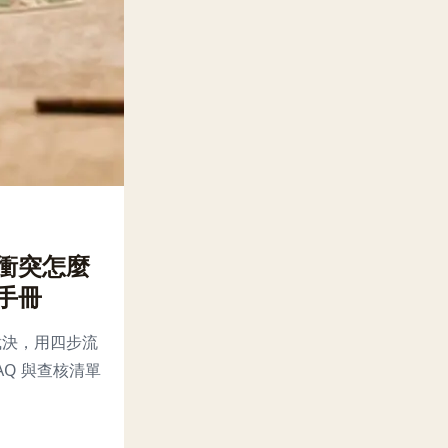
衝突怎麼
手冊
裁決，用四步流
Q 與查核清單