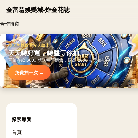
金富翁娛樂城-炸金花誌
合作推薦
今天的轉盤還沒人轉走
天天轉好運，轉盤等你抽
單筆存款 3000 就送轉盤機會，最高 2888 每天都能中。
免費抽一次 →
探索導覽
首頁