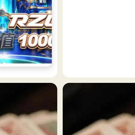
贊助
接
量
就