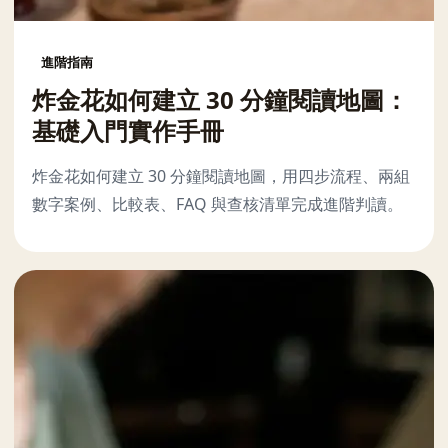
進階指南
炸金花如何建立 30 分鐘閱讀地圖：
基礎入門實作手冊
炸金花如何建立 30 分鐘閱讀地圖，用四步流程、兩組
數字案例、比較表、FAQ 與查核清單完成進階判讀。