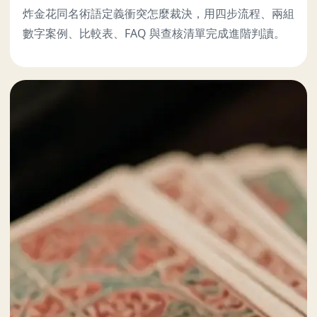
炸金花同名術語定義衝突怎麼裁決，用四步流程、兩組
數字案例、比較表、FAQ 與查核清單完成進階判讀。