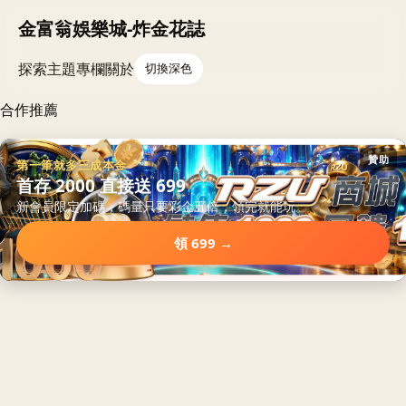
金富翁娛樂城-炸金花誌
探索
主題
專欄
關於
切換深色
合作推薦
贊助
第一筆就多三成本金
首存 2000 直接送 699
新會員限定加碼，碼量只要彩金五倍，領完就能玩。
領 699 →