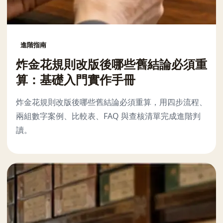
進階指南
炸金花規則改版後哪些舊結論必須重
算：基礎入門實作手冊
炸金花規則改版後哪些舊結論必須重算，用四步流程、
兩組數字案例、比較表、FAQ 與查核清單完成進階判
讀。