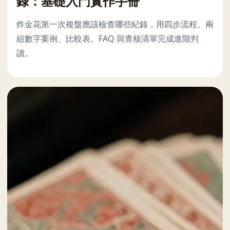
錄：基礎入門實作手冊
炸金花第一次複盤應該檢查哪些紀錄，用四步流程、兩
組數字案例、比較表、FAQ 與查核清單完成進階判
讀。