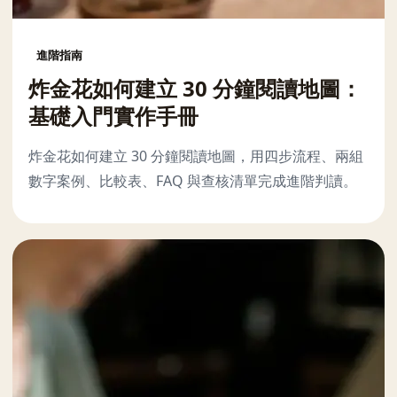
進階指南
炸金花如何建立 30 分鐘閱讀地圖：
基礎入門實作手冊
炸金花如何建立 30 分鐘閱讀地圖，用四步流程、兩組
數字案例、比較表、FAQ 與查核清單完成進階判讀。