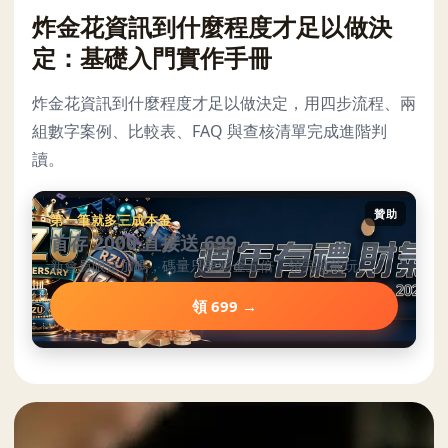
炸金花資訊到什麼程度才足以做決
定：基礎入門實作手冊
炸金花資訊到什麼程度才足以做決定，用四步流程、兩
組數字案例、比較表、FAQ 與查核清單完成進階判
讀。
贊助
第一筆就多三成本金
首存 2000 直接送 699
新會員限定加碼，碼量只要彩金五倍，領完就能玩。
領 699 →