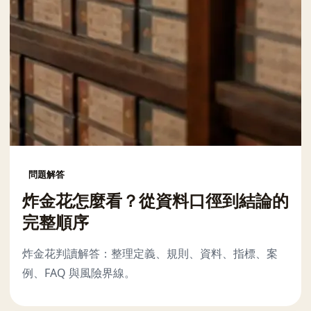
問題解答
炸金花怎麼看？從資料口徑到結論的
完整順序
炸金花判讀解答：整理定義、規則、資料、指標、案
例、FAQ 與風險界線。