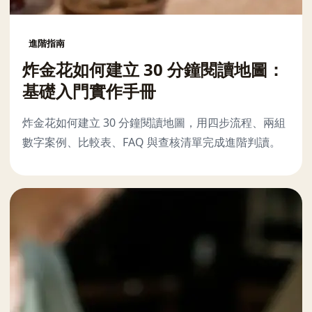
進階指南
炸金花如何建立 30 分鐘閱讀地圖：
基礎入門實作手冊
炸金花如何建立 30 分鐘閱讀地圖，用四步流程、兩組
數字案例、比較表、FAQ 與查核清單完成進階判讀。