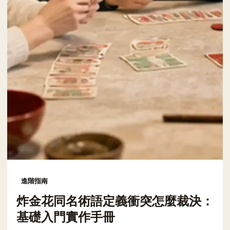
進階指南
炸金花同名術語定義衝突怎麼裁決：
基礎入門實作手冊