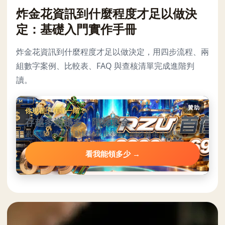
炸金花資訊到什麼程度才足以做決
定：基礎入門實作手冊
炸金花資訊到什麼程度才足以做決定，用四步流程、兩
組數字案例、比較表、FAQ 與查核清單完成進階判
讀。
贊助
你現在卡在哪一階？
存越多送越多，階梯彩金
累積儲值達標自動解鎖對應彩金，階梯越高送越狠。
看我能領多少 →