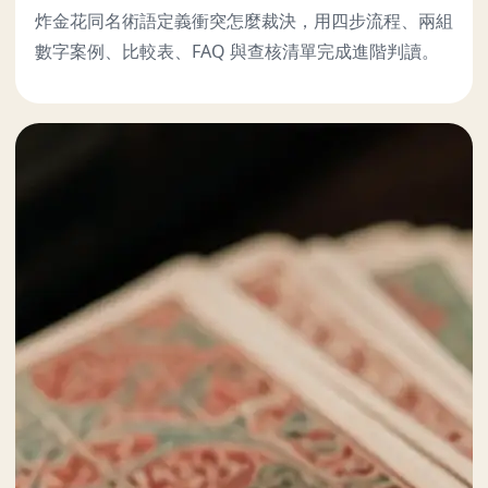
炸金花同名術語定義衝突怎麼裁決，用四步流程、兩組
數字案例、比較表、FAQ 與查核清單完成進階判讀。