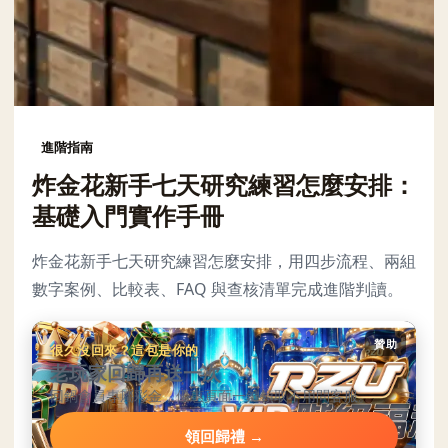
進階指南
炸金花新手七天研究練習怎麼安排：
基礎入門實作手冊
炸金花新手七天研究練習怎麼安排，用四步流程、兩組
數字案例、比較表、FAQ 與查核清單完成進階判讀。
贊助
很久沒回來？這包是你的
老玩家回歸再送一次
回鍋會員專屬彩金，優惠頁面一鍵領取不用問客服。
領回歸禮 →