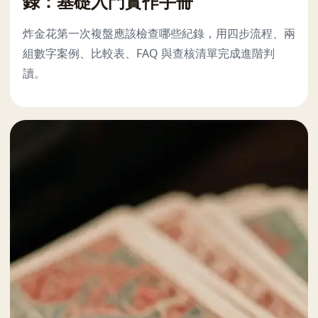
錄：基礎入門實作手冊
炸金花第一次複盤應該檢查哪些紀錄，用四步流程、兩
組數字案例、比較表、FAQ 與查核清單完成進階判
讀。