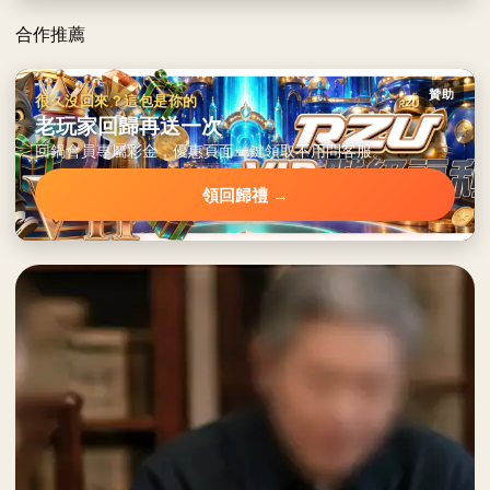
合作推薦
贊助
很久沒回來？這包是你的
老玩家回歸再送一次
回鍋會員專屬彩金，優惠頁面一鍵領取不用問客服。
領回歸禮 →