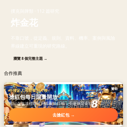
撲克與牌類 · 112 篇研究
炸金花
不靠口號，從定義、規則、資料、機率、案例與風險
界線建立可重現的研究路線。
瀏覽 8 個完整主題 →
合作推薦
贊助
手慢的人只能看別人領
搶紅包每日限量開放
當日存款達標即可到首頁搶紅包，手速決定金額。
去搶紅包 →