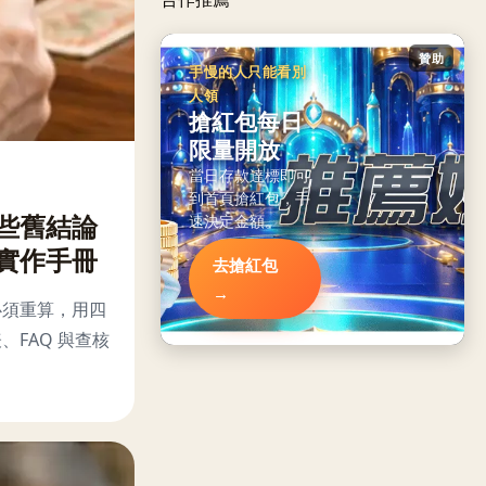
贊助
手慢的人只能看別
人領
搶紅包每日
限量開放
當日存款達標即可
到首頁搶紅包，手
些舊結論
速決定金額。
實作手冊
去搶紅包
→
必須重算，用四
FAQ 與查核