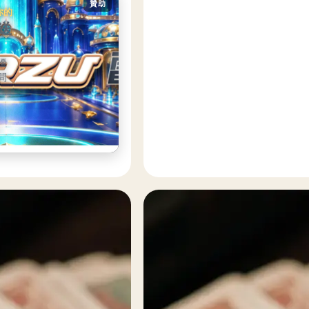
贊助
你的
送
優
問