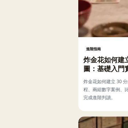
進階指南
炸金花如何建立
圖：基礎入門
炸金花如何建立 30
程、兩組數字案例、比
完成進階判讀。