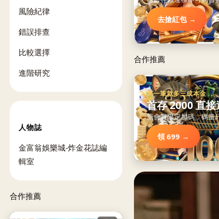
風險紀律
去搶紅包 →
錯誤排查
比較選擇
合作推薦
進階研究
第一筆就多三成本金
首存 2000 直接
新會員限定加碼，碼量
人物誌
領 699 →
金富翁娛樂城-炸金花誌編
輯室
合作推薦