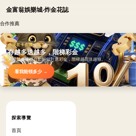
金富翁娛樂城-炸金花誌
合作推薦
你現在卡在哪一階？
存越多送越多，階梯彩金
累積儲值達標自動解鎖對應彩金，階梯越高送越狠。
看我能領多少 →
探索導覽
首頁