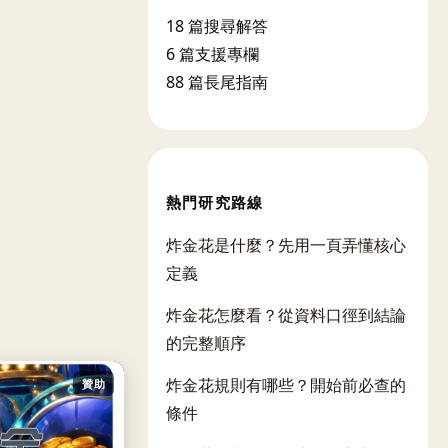
18 篇搜尋解答
6 篇支援專欄
88 篇長尾指南
熱門研究路線
炸金花是什麼？先用一頁弄懂核心
定義
炸金花怎麼看？從資料口徑到結論
的完整順序
炸金花規則有哪些？開始前必查的
贊助
條件