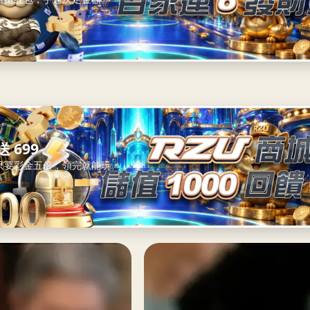
送 699
只要彩金五倍，領完就能玩。