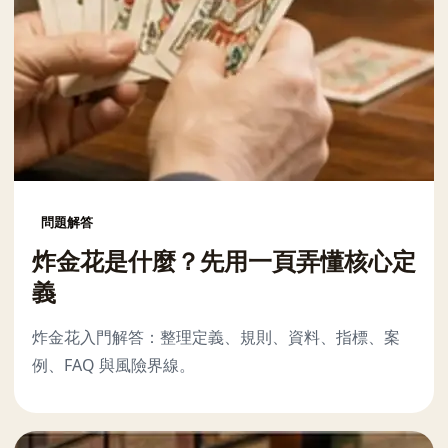
問題解答
炸金花是什麼？先用一頁弄懂核心定
義
炸金花入門解答：整理定義、規則、資料、指標、案
例、FAQ 與風險界線。