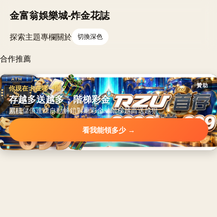
金富翁娛樂城-炸金花誌
探索
主題
專欄
關於
切換深色
合作推薦
贊助
你現在卡在哪一階？
存越多送越多，階梯彩金
累積儲值達標自動解鎖對應彩金，階梯越高送越狠。
看我能領多少 →