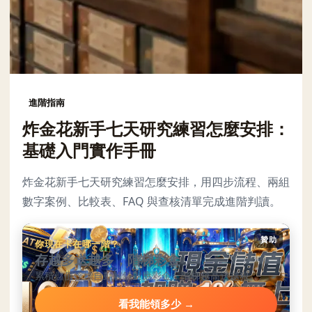
進階指南
炸金花新手七天研究練習怎麼安排：
基礎入門實作手冊
炸金花新手七天研究練習怎麼安排，用四步流程、兩組
數字案例、比較表、FAQ 與查核清單完成進階判讀。
贊助
你現在卡在哪一階？
存越多送越多，階梯彩金
累積儲值達標自動解鎖對應彩金，階梯越高送越狠。
看我能領多少 →