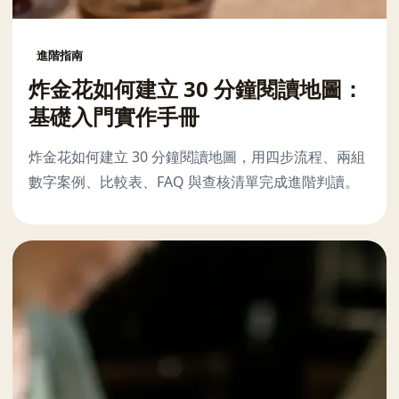
進階指南
炸金花如何建立 30 分鐘閱讀地圖：
基礎入門實作手冊
炸金花如何建立 30 分鐘閱讀地圖，用四步流程、兩組
數字案例、比較表、FAQ 與查核清單完成進階判讀。