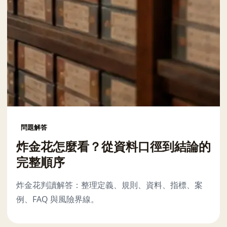
問題解答
炸金花怎麼看？從資料口徑到結論的
完整順序
炸金花判讀解答：整理定義、規則、資料、指標、案
例、FAQ 與風險界線。