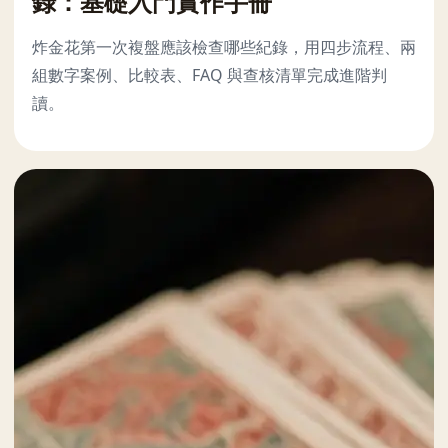
錄：基礎入門實作手冊
炸金花第一次複盤應該檢查哪些紀錄，用四步流程、兩
組數字案例、比較表、FAQ 與查核清單完成進階判
讀。