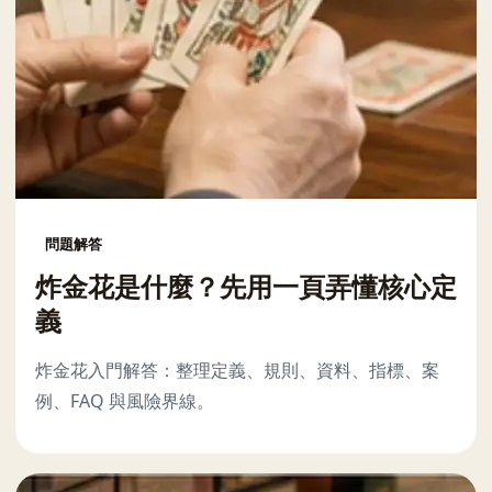
問題解答
炸金花是什麼？先用一頁弄懂核心定
義
炸金花入門解答：整理定義、規則、資料、指標、案
例、FAQ 與風險界線。