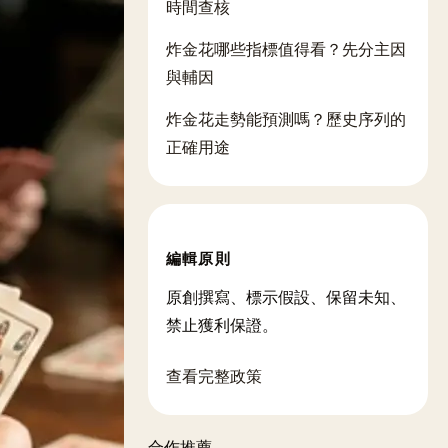
時間查核
炸金花哪些指標值得看？先分主因
與輔因
炸金花走勢能預測嗎？歷史序列的
正確用途
編輯原則
原創撰寫、標示假設、保留未知、
禁止獲利保證。
查看完整政策
合作推薦