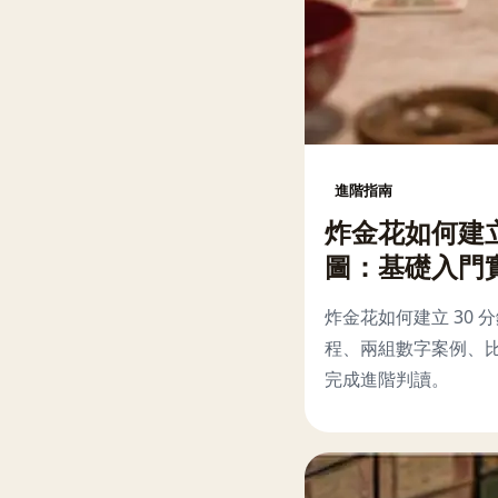
進階指南
炸金花如何建立
圖：基礎入門
炸金花如何建立 30
程、兩組數字案例、比
完成進階判讀。