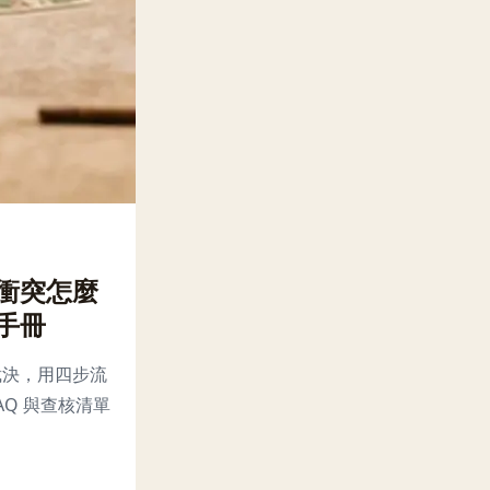
衝突怎麼
手冊
裁決，用四步流
Q 與查核清單