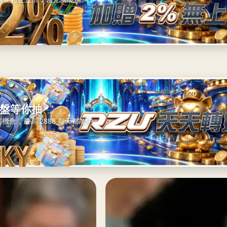
盤等你抽
盤機會，最高 2888 每天都能中。