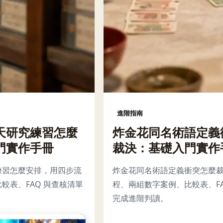
進階指南
天研究練習怎麼
炸金花同名術語定義
門實作手冊
裁決：基礎入門實作
練習怎麼安排，用四步流
炸金花同名術語定義衝突怎麼
較表、FAQ 與查核清單
程、兩組數字案例、比較表、FA
完成進階判讀。