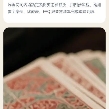
炸金花同名術語定義衝突怎麼裁決，用四步流程、兩組
數字案例、比較表、FAQ 與查核清單完成進階判讀。