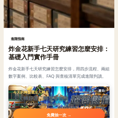
進階指南
炸金花新手七天研究練習怎麼安排：
基礎入門實作手冊
炸金花新手七天研究練習怎麼安排，用四步流程、兩組
數字案例、比較表、FAQ 與查核清單完成進階判讀。
贊助
今天的轉盤還沒人轉走
天天轉好運，轉盤等你抽
單筆存款 3000 就送轉盤機會，最高 2888 每天都能中。
免費抽一次 →