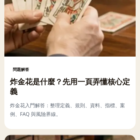
問題解答
炸金花是什麼？先用一頁弄懂核心定
義
炸金花入門解答：整理定義、規則、資料、指標、案
例、FAQ 與風險界線。