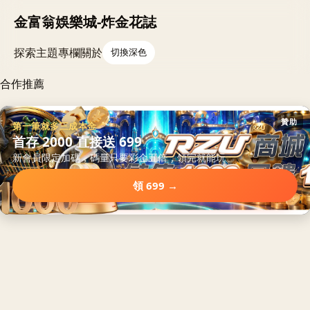
金富翁娛樂城-炸金花誌
探索
主題
專欄
關於
切換深色
合作推薦
贊助
第一筆就多三成本金
首存 2000 直接送 699
新會員限定加碼，碼量只要彩金五倍，領完就能玩。
領 699 →