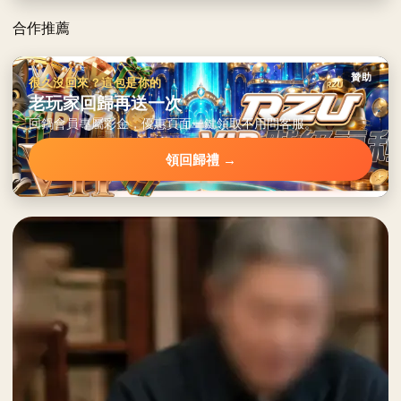
合作推薦
贊助
很久沒回來？這包是你的
老玩家回歸再送一次
回鍋會員專屬彩金，優惠頁面一鍵領取不用問客服。
領回歸禮 →