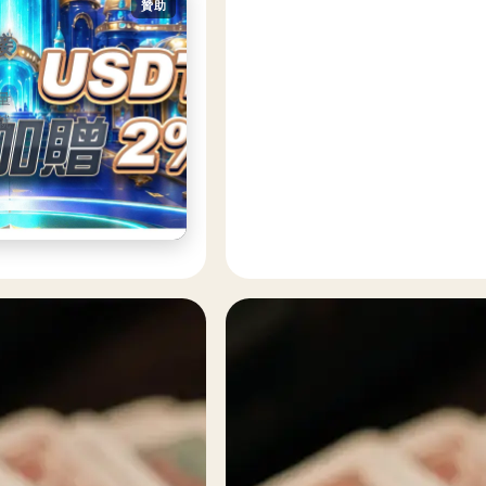
贊助
接
量
就