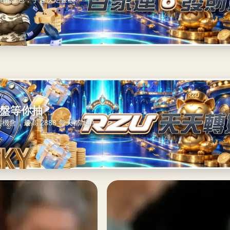
盤等你抽
盤機會，最高 2888 每天都能中。