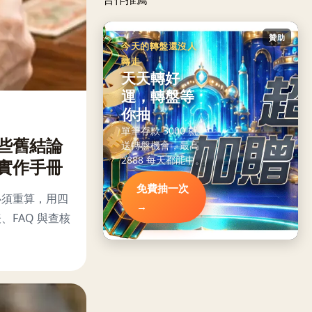
贊助
今天的轉盤還沒人
轉走
天天轉好
運，轉盤等
你抽
單筆存款 3000 就
些舊結論
送轉盤機會，最高
2888 每天都能中。
實作手冊
免費抽一次
必須重算，用四
→
FAQ 與查核