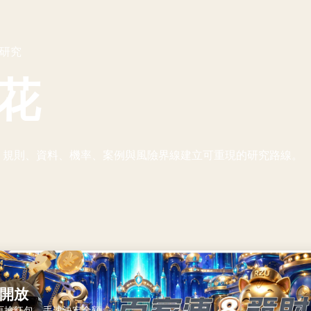
篇研究
花
、規則、資料、機率、案例與風險界線建立可重現的研究路線。
開放
頁搶紅包，手速決定金額。