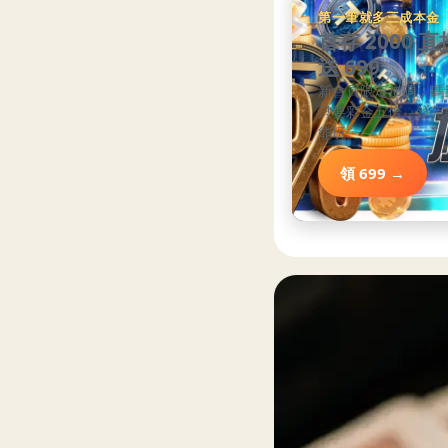
第一筆就多三成本金
首存 2000 直
送 699
新會員限定加碼，碼
只要彩金五倍，領完
能玩。
領 699 →