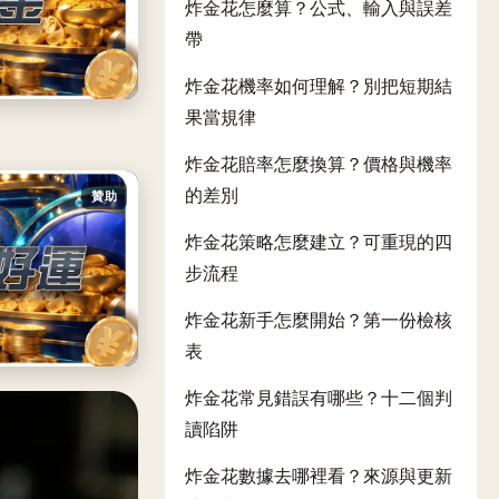
炸金花怎麼算？公式、輸入與誤差
帶
炸金花機率如何理解？別把短期結
果當規律
炸金花賠率怎麼換算？價格與機率
的差別
贊助
炸金花策略怎麼建立？可重現的四
步流程
炸金花新手怎麼開始？第一份檢核
表
炸金花常見錯誤有哪些？十二個判
讀陷阱
炸金花數據去哪裡看？來源與更新