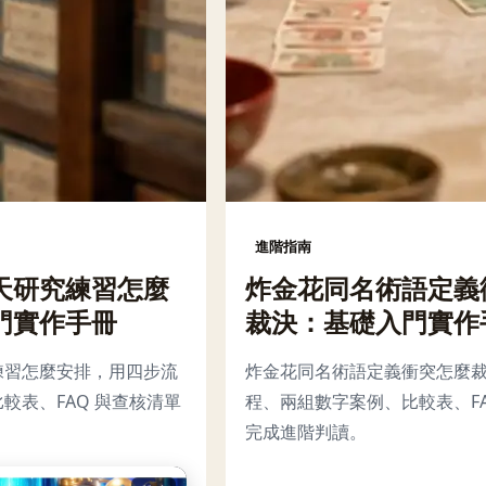
進階指南
天研究練習怎麼
炸金花同名術語定義
門實作手冊
裁決：基礎入門實作
練習怎麼安排，用四步流
炸金花同名術語定義衝突怎麼
較表、FAQ 與查核清單
程、兩組數字案例、比較表、FA
完成進階判讀。