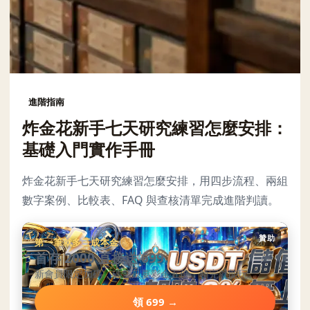
進階指南
炸金花新手七天研究練習怎麼安排：
基礎入門實作手冊
炸金花新手七天研究練習怎麼安排，用四步流程、兩組
數字案例、比較表、FAQ 與查核清單完成進階判讀。
贊助
第一筆就多三成本金
首存 2000 直接送 699
新會員限定加碼，碼量只要彩金五倍，領完就能玩。
領 699 →