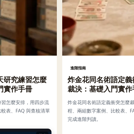
進階指南
天研究練習怎麼
炸金花同名術語定義
門實作手冊
裁決：基礎入門實作
練習怎麼安排，用四步流
炸金花同名術語定義衝突怎麼
較表、FAQ 與查核清單
程、兩組數字案例、比較表、FA
完成進階判讀。