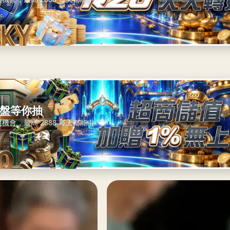
盤等你抽
盤機會，最高 2888 每天都能中。