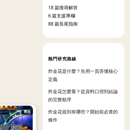
18 篇搜尋解答
6 篇支援專欄
88 篇長尾指南
熱門研究路線
炸金花是什麼？先用一頁弄懂核心
定義
炸金花怎麼看？從資料口徑到結論
的完整順序
炸金花規則有哪些？開始前必查的
贊助
條件