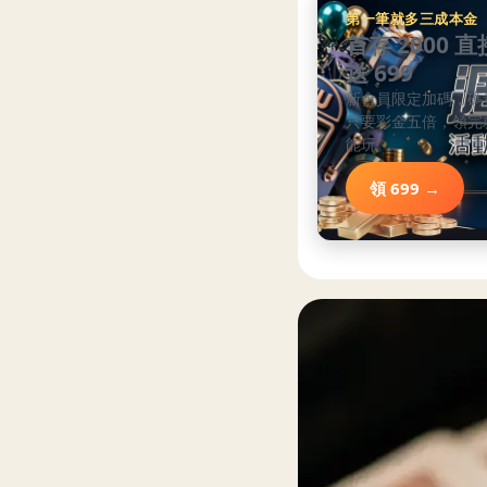
第一筆就多三成本金
首存 2000 直
送 699
新會員限定加碼，碼
只要彩金五倍，領完
能玩。
領 699 →