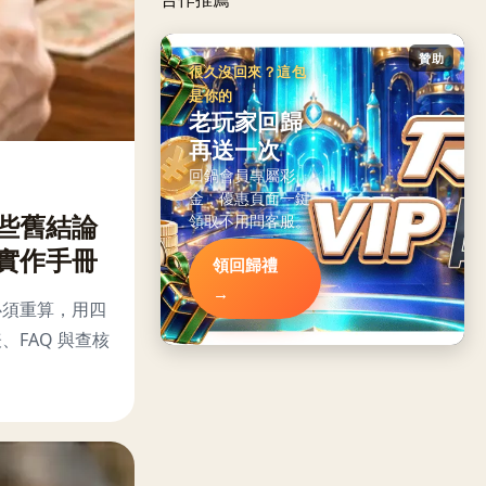
贊助
很久沒回來？這包
是你的
老玩家回歸
再送一次
回鍋會員專屬彩
金，優惠頁面一鍵
些舊結論
領取不用問客服。
實作手冊
領回歸禮
→
必須重算，用四
FAQ 與查核