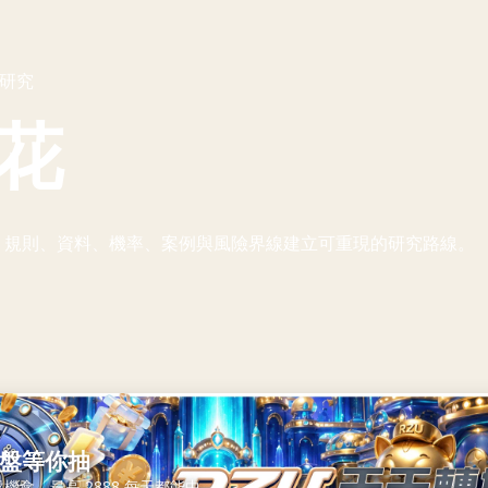
篇研究
花
、規則、資料、機率、案例與風險界線建立可重現的研究路線。
盤等你抽
盤機會，最高 2888 每天都能中。