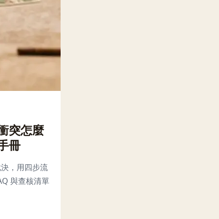
衝突怎麼
手冊
裁決，用四步流
Q 與查核清單