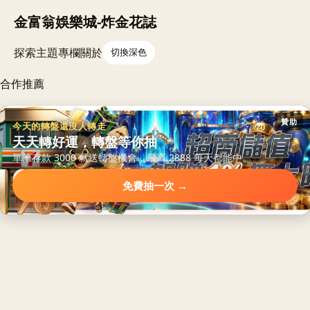
金富翁娛樂城-炸金花誌
探索
主題
專欄
關於
切換深色
合作推薦
贊助
今天的轉盤還沒人轉走
天天轉好運，轉盤等你抽
單筆存款 3000 就送轉盤機會，最高 2888 每天都能中。
免費抽一次 →