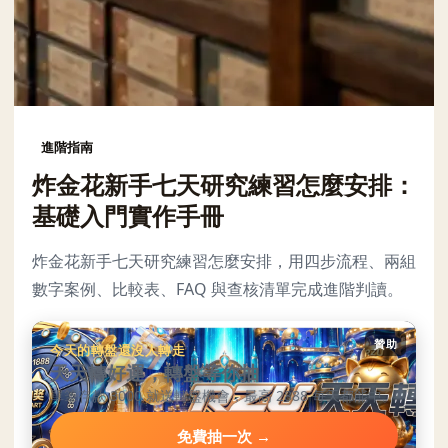
進階指南
炸金花新手七天研究練習怎麼安排：
基礎入門實作手冊
炸金花新手七天研究練習怎麼安排，用四步流程、兩組
數字案例、比較表、FAQ 與查核清單完成進階判讀。
贊助
今天的轉盤還沒人轉走
天天轉好運，轉盤等你抽
單筆存款 3000 就送轉盤機會，最高 2888 每天都能中。
免費抽一次 →