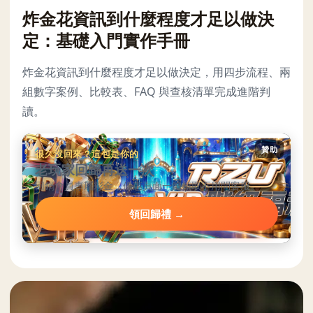
炸金花資訊到什麼程度才足以做決
定：基礎入門實作手冊
炸金花資訊到什麼程度才足以做決定，用四步流程、兩
組數字案例、比較表、FAQ 與查核清單完成進階判
讀。
贊助
很久沒回來？這包是你的
老玩家回歸再送一次
回鍋會員專屬彩金，優惠頁面一鍵領取不用問客服。
領回歸禮 →