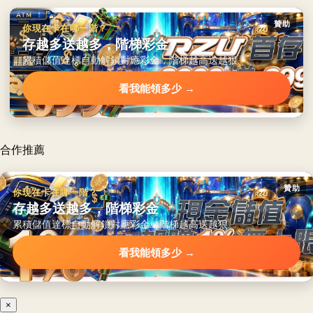
贊助
你現在卡在哪一階？
存越多送越多，階梯彩金
累積儲值達標自動解鎖對應彩金，階梯越高送越狠。
看我能領多少 →
合作推薦
贊助
你現在卡在哪一階？
存越多送越多，階梯彩金
累積儲值達標自動解鎖對應彩金，階梯越高送越狠。
看我能領多少 →
×