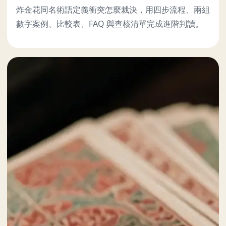
炸金花同名術語定義衝突怎麼裁決，用四步流程、兩組
數字案例、比較表、FAQ 與查核清單完成進階判讀。