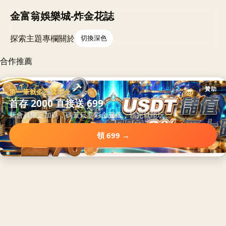
金富翁娛樂城-炸金花誌
探索
主題
專欄
關於
切換深色
合作推薦
贊助
第一筆就多三成本金
首存 2000 直接送 699
新會員限定加碼，碼量只要彩金五倍，領完就能玩。
領 699 →