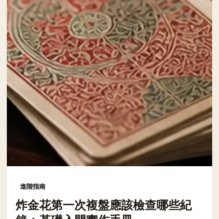
進階指南
炸金花第一次複盤應該檢查哪些紀