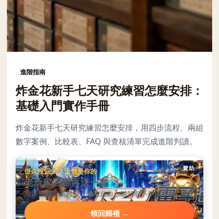
進階指南
炸金花新手七天研究練習怎麼安排：
基礎入門實作手冊
炸金花新手七天研究練習怎麼安排，用四步流程、兩組
數字案例、比較表、FAQ 與查核清單完成進階判讀。
贊助
很久沒回來？這包是你的
老玩家回歸再送一次
回鍋會員專屬彩金，優惠頁面一鍵領取不用問客服。
領回歸禮 →