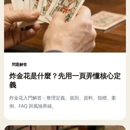
問題解答
炸金花是什麼？先用一頁弄懂核心定
義
炸金花入門解答：整理定義、規則、資料、指標、案
例、FAQ 與風險界線。