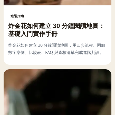
進階指南
炸金花如何建立 30 分鐘閱讀地圖：
基礎入門實作手冊
炸金花如何建立 30 分鐘閱讀地圖，用四步流程、兩組
數字案例、比較表、FAQ 與查核清單完成進階判讀。