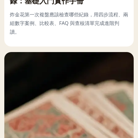
錄：基礎入門實作手冊
炸金花第一次複盤應該檢查哪些紀錄，用四步流程、兩
組數字案例、比較表、FAQ 與查核清單完成進階判
讀。