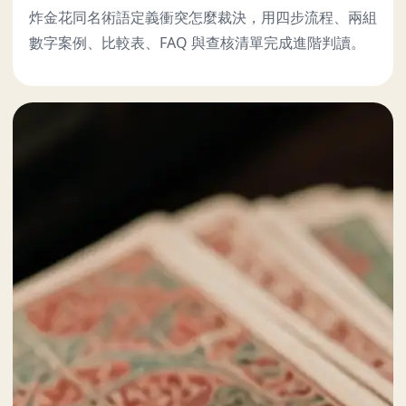
炸金花同名術語定義衝突怎麼裁決，用四步流程、兩組
數字案例、比較表、FAQ 與查核清單完成進階判讀。