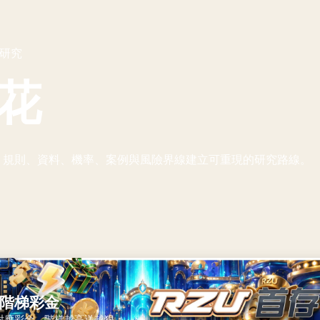
篇研究
花
、規則、資料、機率、案例與風險界線建立可重現的研究路線。
階梯彩金
對應彩金，階梯越高送越狠。