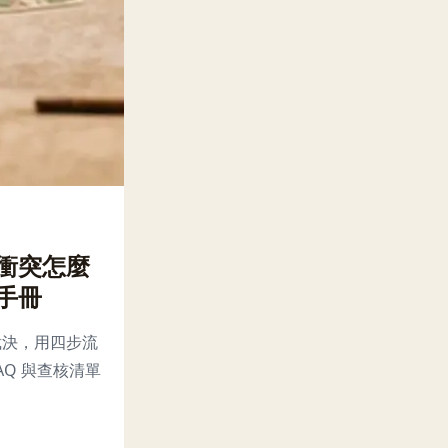
衝突怎麼
手冊
裁決，用四步流
Q 與查核清單