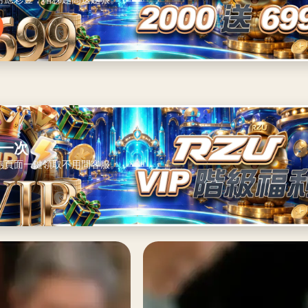
的
一次
惠頁面一鍵領取不用問客服。