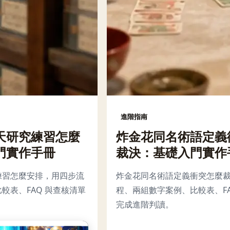
進階指南
天研究練習怎麼
炸金花同名術語定義
門實作手冊
裁決：基礎入門實作
練習怎麼安排，用四步流
炸金花同名術語定義衝突怎麼
較表、FAQ 與查核清單
程、兩組數字案例、比較表、FA
完成進階判讀。