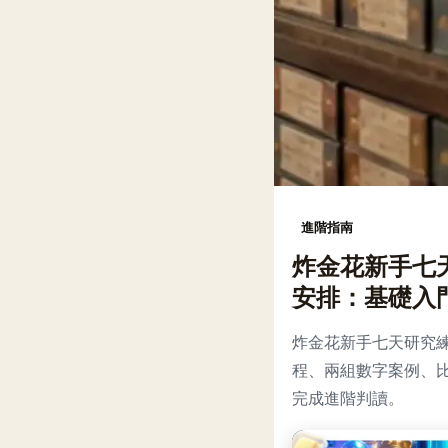
進階指南
炸金花新手七
安排：基礎入
炸金花新手七天研究
程、兩組數字案例、比
完成進階判讀。