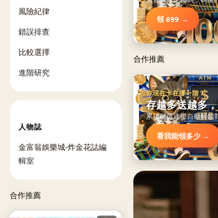
風險紀律
領 699 →
錯誤排查
比較選擇
合作推薦
進階研究
你現在卡在哪一階？
存越多送越多，
累積儲值達標自動解鎖
人物誌
看我能領多少 →
金富翁娛樂城-炸金花誌編
輯室
合作推薦