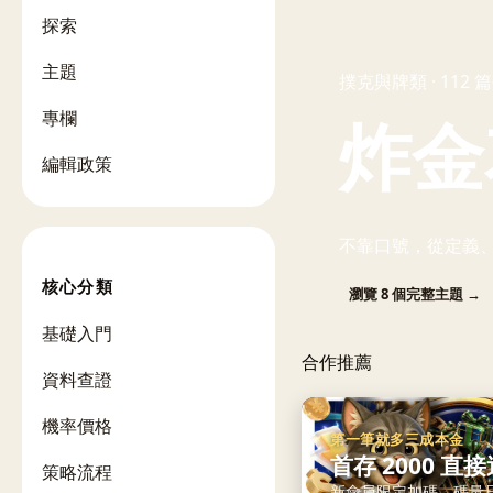
探索
主題
撲克與牌類 · 112 
炸金
專欄
編輯政策
不靠口號，從定義
核心分類
瀏覽 8 個完整主題 →
基礎入門
合作推薦
資料查證
機率價格
第一筆就多三成本金
首存 2000 直接
策略流程
新會員限定加碼，碼量