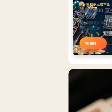
第一筆就多三成本金
首存 2000 直
送 699
新會員限定加碼，碼
只要彩金五倍，領完
能玩。
領 699 →