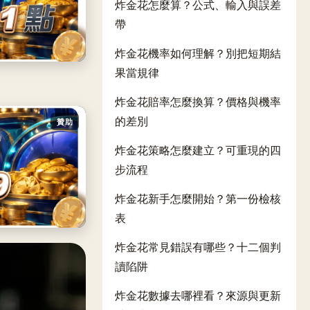
炸金花怎麼算？公式、輸入與誤差
帶
炸金花機率如何理解？別把短期結
果當規律
炸金花賠率怎麼換算？價格與機率
的差別
贊助
炸金花策略怎麼建立？可重現的四
步流程
炸金花新手怎麼開始？第一份檢核
表
炸金花常見錯誤有哪些？十二個判
讀陷阱
炸金花數據去哪裡看？來源與更新