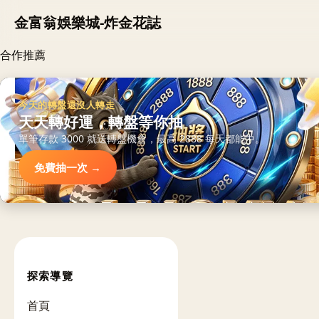
金富翁娛樂城-炸金花誌
合作推薦
今天的轉盤還沒人轉走
天天轉好運，轉盤等你抽
單筆存款 3000 就送轉盤機會，最高 2888 每天都能中。
免費抽一次 →
探索導覽
首頁