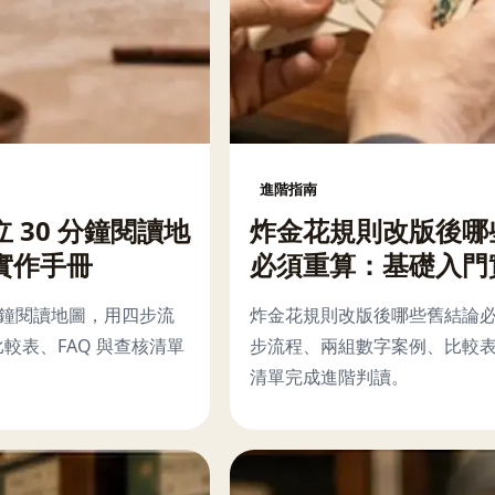
進階指南
 30 分鐘閱讀地
炸金花規則改版後哪
實作手冊
必須重算：基礎入門
 分鐘閱讀地圖，用四步流
炸金花規則改版後哪些舊結論
較表、FAQ 與查核清單
步流程、兩組數字案例、比較表、
清單完成進階判讀。