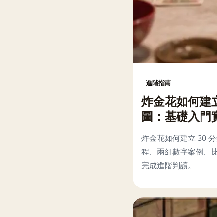
進階指南
炸金花如何建立
圖：基礎入門
炸金花如何建立 30
程、兩組數字案例、比
完成進階判讀。