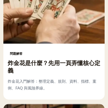
問題解答
炸金花是什麼？先用一頁弄懂核心定
義
炸金花入門解答：整理定義、規則、資料、指標、案
例、FAQ 與風險界線。