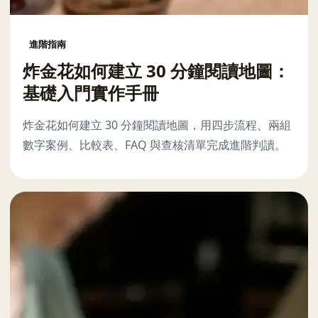
進階指南
炸金花如何建立 30 分鐘閱讀地圖：
基礎入門實作手冊
炸金花如何建立 30 分鐘閱讀地圖，用四步流程、兩組
數字案例、比較表、FAQ 與查核清單完成進階判讀。