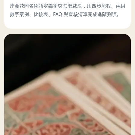
炸金花同名術語定義衝突怎麼裁決，用四步流程、兩組
數字案例、比較表、FAQ 與查核清單完成進階判讀。