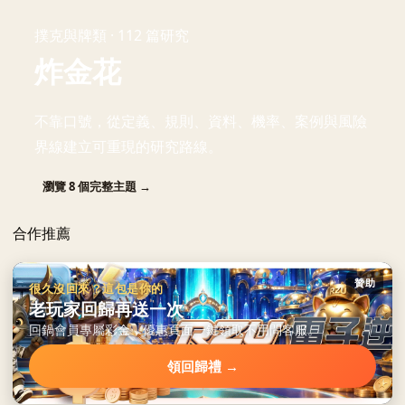
撲克與牌類 · 112 篇研究
炸金花
不靠口號，從定義、規則、資料、機率、案例與風險
界線建立可重現的研究路線。
瀏覽 8 個完整主題 →
合作推薦
贊助
很久沒回來？這包是你的
老玩家回歸再送一次
回鍋會員專屬彩金，優惠頁面一鍵領取不用問客服。
領回歸禮 →