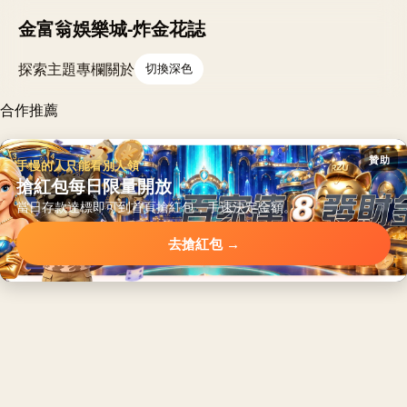
金富翁娛樂城-炸金花誌
探索
主題
專欄
關於
切換深色
合作推薦
贊助
手慢的人只能看別人領
搶紅包每日限量開放
當日存款達標即可到首頁搶紅包，手速決定金額。
去搶紅包 →