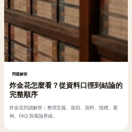
問題解答
炸金花怎麼看？從資料口徑到結論的
完整順序
炸金花判讀解答：整理定義、規則、資料、指標、案
例、FAQ 與風險界線。