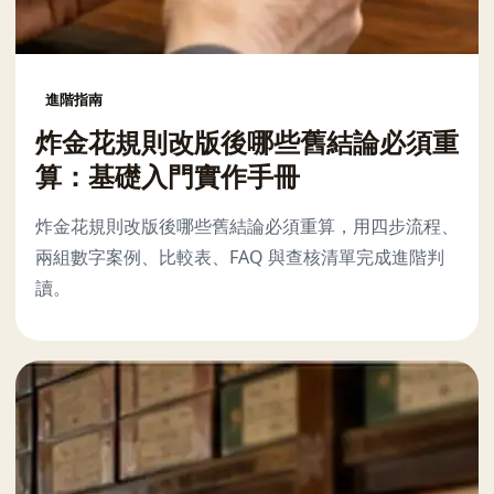
進階指南
炸金花規則改版後哪些舊結論必須重
算：基礎入門實作手冊
炸金花規則改版後哪些舊結論必須重算，用四步流程、
兩組數字案例、比較表、FAQ 與查核清單完成進階判
讀。