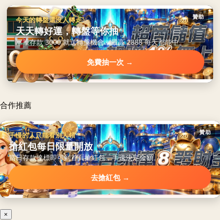
贊助
今天的轉盤還沒人轉走
天天轉好運，轉盤等你抽
單筆存款 3000 就送轉盤機會，最高 2888 每天都能中。
免費抽一次 →
合作推薦
贊助
手慢的人只能看別人領
搶紅包每日限量開放
當日存款達標即可到首頁搶紅包，手速決定金額。
去搶紅包 →
×