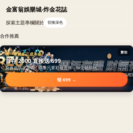
金富翁娛樂城-炸金花誌
探索
主題
專欄
關於
切換深色
合作推薦
贊助
第一筆就多三成本金
首存 2000 直接送 699
新會員限定加碼，碼量只要彩金五倍，領完就能玩。
領 699 →