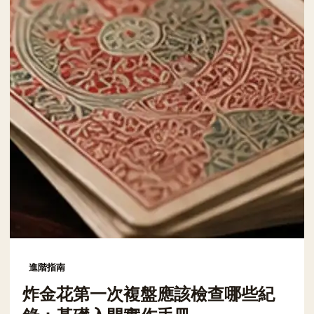
進階指南
炸金花第一次複盤應該檢查哪些紀