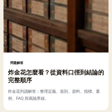
問題解答
炸金花怎麼看？從資料口徑到結論的
完整順序
炸金花判讀解答：整理定義、規則、資料、指標、案
例、FAQ 與風險界線。