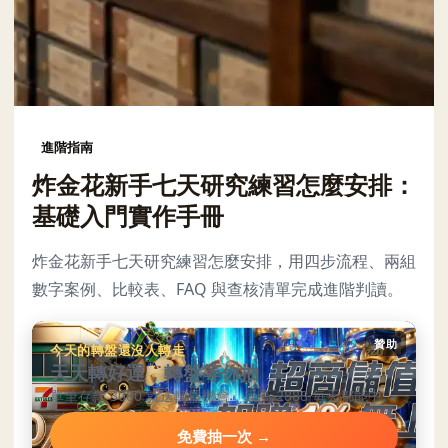
進階指南
炸金花新手七天研究練習怎麼安排：
基礎入門實作手冊
炸金花新手七天研究練習怎麼安排，用四步流程、兩組
數字案例、比較表、FAQ 與查核清單完成進階判讀。
贊助
今天的轉盤還沒人轉走
天天轉好運，轉盤等你抽
單筆存款 3000 就送轉盤機會，最高 2888 每天都能中。
免費抽一次 →