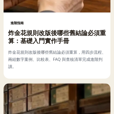
進階指南
炸金花規則改版後哪些舊結論必須重
算：基礎入門實作手冊
炸金花規則改版後哪些舊結論必須重算，用四步流程、
兩組數字案例、比較表、FAQ 與查核清單完成進階判
讀。