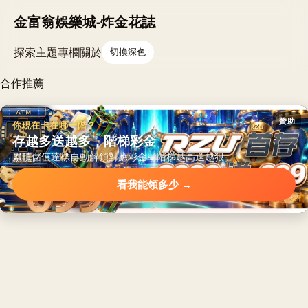
金富翁娛樂城-炸金花誌
探索
主題
專欄
關於
切換深色
合作推薦
贊助
你現在卡在哪一階？
存越多送越多，階梯彩金
累積儲值達標自動解鎖對應彩金，階梯越高送越狠。
看我能領多少 →