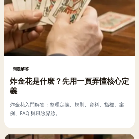
問題解答
炸金花是什麼？先用一頁弄懂核心定
義
炸金花入門解答：整理定義、規則、資料、指標、案
例、FAQ 與風險界線。