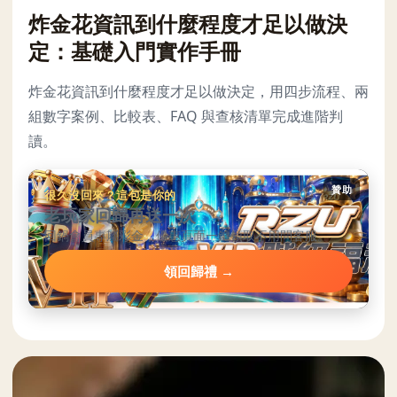
炸金花資訊到什麼程度才足以做決
定：基礎入門實作手冊
炸金花資訊到什麼程度才足以做決定，用四步流程、兩
組數字案例、比較表、FAQ 與查核清單完成進階判
讀。
贊助
很久沒回來？這包是你的
老玩家回歸再送一次
回鍋會員專屬彩金，優惠頁面一鍵領取不用問客服。
領回歸禮 →