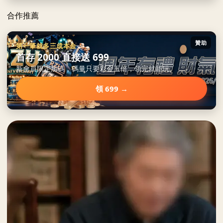
合作推薦
贊助
第一筆就多三成本金
首存 2000 直接送 699
新會員限定加碼，碼量只要彩金五倍，領完就能玩。
領 699 →