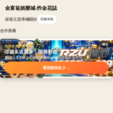
金富翁娛樂城-炸金花誌
探索
主題
專欄
關於
切換深色
合作推薦
贊助
你現在卡在哪一階？
存越多送越多，階梯彩金
累積儲值達標自動解鎖對應彩金，階梯越高送越狠。
看我能領多少 →