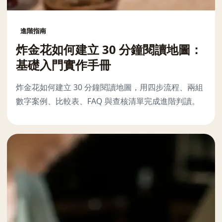
進階指南
炸金花如何建立 30 分鐘閱讀地圖：
基礎入門實作手冊
炸金花如何建立 30 分鐘閱讀地圖，用四步流程、兩組
數字案例、比較表、FAQ 與查核清單完成進階判讀。