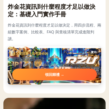
炸金花資訊到什麼程度才足以做決
定：基礎入門實作手冊
炸金花資訊到什麼程度才足以做決定，用四步流程、兩
組數字案例、比較表、FAQ 與查核清單完成進階判
讀。
贊助
很久沒回來？這包是你的
老玩家回歸再送一次
回鍋會員專屬彩金，優惠頁面一鍵領取不用問客服。
領回歸禮 →