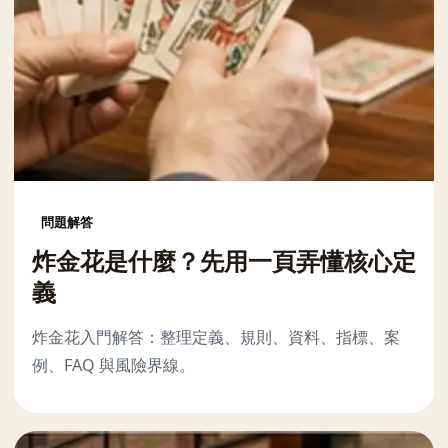
問題解答
炸金花是什麼？先用一頁弄懂核心定
義
炸金花入門解答：整理定義、規則、資料、指標、案
例、FAQ 與風險界線。