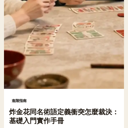
進階指南
炸金花同名術語定義衝突怎麼裁決：
基礎入門實作手冊