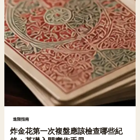
進階指南
炸金花第一次複盤應該檢查哪些紀