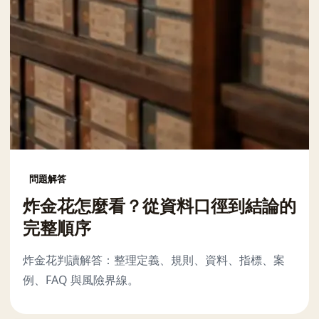
問題解答
炸金花怎麼看？從資料口徑到結論的
完整順序
炸金花判讀解答：整理定義、規則、資料、指標、案
例、FAQ 與風險界線。