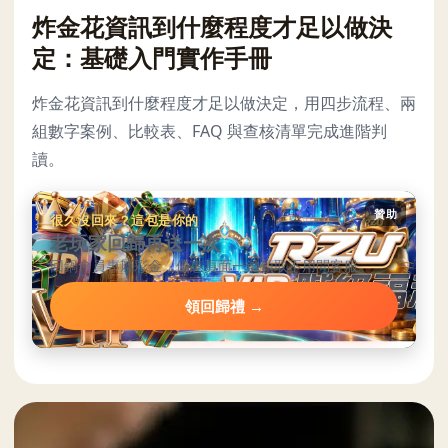
炸金花資訊到什麼程度才足以做決
定：基礎入門實作手冊
炸金花資訊到什麼程度才足以做決定，用四步流程、兩
組數字案例、比較表、FAQ 與查核清單完成進階判
讀。
贊助
很久沒回來？這包是你的
老玩家回歸再送一次
回鍋會員專屬彩金，優惠頁面一鍵領取不用問客服。
領回歸禮 →