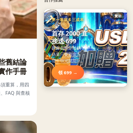
贊助
第一筆就多三成本
金
首存 2000 直
接送 699
新會員限定加碼，
碼量只要彩金五
些舊結論
倍，領完就能玩。
實作手冊
領 699 →
必須重算，用四
FAQ 與查核