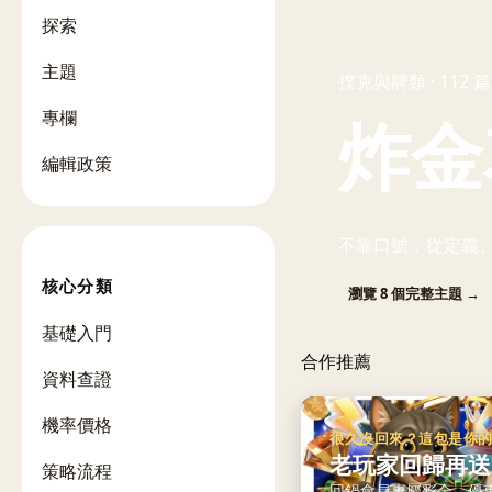
探索
主題
撲克與牌類 · 112 
炸金
專欄
編輯政策
不靠口號，從定義
核心分類
瀏覽 8 個完整主題 →
基礎入門
合作推薦
資料查證
機率價格
很久沒回來？這包是你
老玩家回歸再送
策略流程
回鍋會員專屬彩金，優