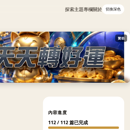
探索
主題
專欄
關於
切換深色
贊助
內容進度
112 / 112 篇已完成