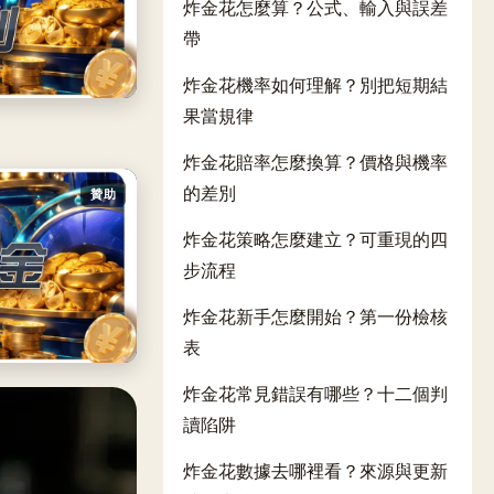
炸金花怎麼算？公式、輸入與誤差
帶
炸金花機率如何理解？別把短期結
果當規律
炸金花賠率怎麼換算？價格與機率
的差別
贊助
炸金花策略怎麼建立？可重現的四
步流程
炸金花新手怎麼開始？第一份檢核
表
炸金花常見錯誤有哪些？十二個判
讀陷阱
炸金花數據去哪裡看？來源與更新