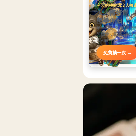
今天的轉盤還沒人轉
天天轉好運，
盤等你抽
單筆存款 3000 就送
盤機會，最高 2888 
天都能中。
免費抽一次 →