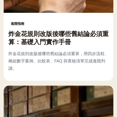
進階指南
炸金花規則改版後哪些舊結論必須重
算：基礎入門實作手冊
炸金花規則改版後哪些舊結論必須重算，用四步流程、
兩組數字案例、比較表、FAQ 與查核清單完成進階判
讀。