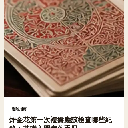
進階指南
炸金花第一次複盤應該檢查哪些紀