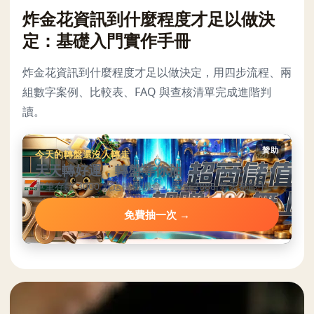
炸金花資訊到什麼程度才足以做決
定：基礎入門實作手冊
炸金花資訊到什麼程度才足以做決定，用四步流程、兩
組數字案例、比較表、FAQ 與查核清單完成進階判
讀。
贊助
今天的轉盤還沒人轉走
天天轉好運，轉盤等你抽
單筆存款 3000 就送轉盤機會，最高 2888 每天都能中。
免費抽一次 →