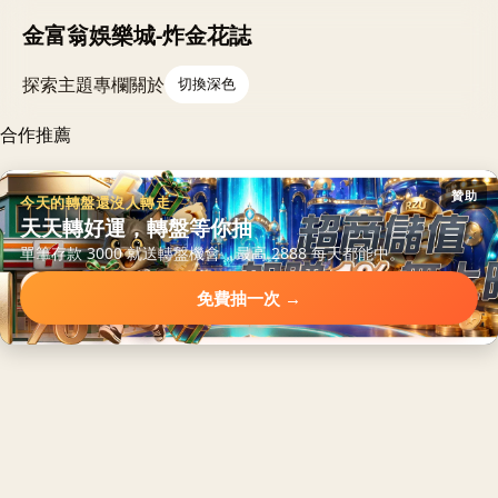
金富翁娛樂城-炸金花誌
探索
主題
專欄
關於
切換深色
合作推薦
贊助
今天的轉盤還沒人轉走
天天轉好運，轉盤等你抽
單筆存款 3000 就送轉盤機會，最高 2888 每天都能中。
免費抽一次 →