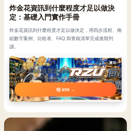
炸金花資訊到什麼程度才足以做決
定：基礎入門實作手冊
炸金花資訊到什麼程度才足以做決定，用四步流程、兩
組數字案例、比較表、FAQ 與查核清單完成進階判
讀。
贊助
第一筆就多三成本金
首存 2000 直接送 699
新會員限定加碼，碼量只要彩金五倍，領完就能玩。
領 699 →