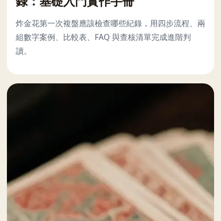
錄：基礎入門實作手冊
炸金花第一次複盤應該檢查哪些紀錄，用四步流程、兩
組數字案例、比較表、FAQ 與查核清單完成進階判
讀。