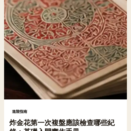
進階指南
炸金花第一次複盤應該檢查哪些紀