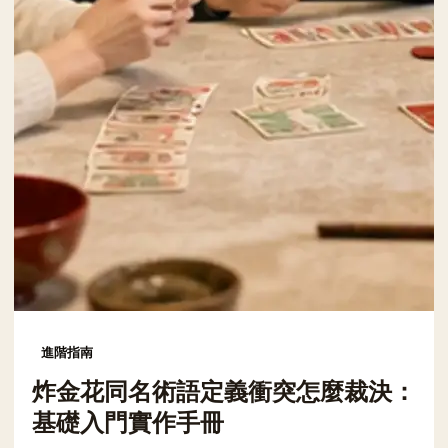
進階指南
炸金花同名術語定義衝突怎麼裁決：
基礎入門實作手冊