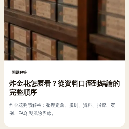
問題解答
炸金花怎麼看？從資料口徑到結論的
完整順序
炸金花判讀解答：整理定義、規則、資料、指標、案
例、FAQ 與風險界線。