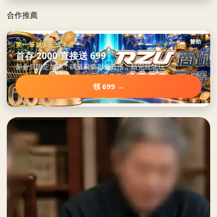
合作推薦
贊助
第一筆就多三成本金
首存 2000 直接送 699
新會員限定加碼，碼量只要彩金五倍，領完就能玩。
領 699 →