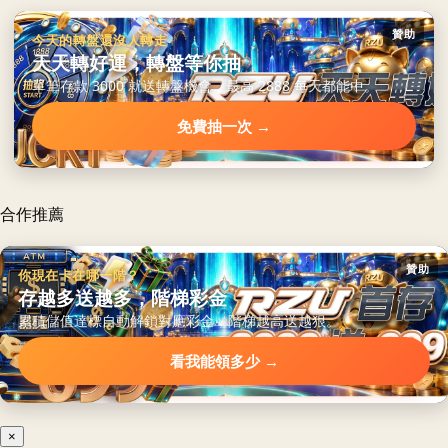
贊助
今天的轉盤還沒人轉走
天天轉好運，轉盤等你抽
單筆存款 3000 就送轉盤機會，最高 2888 每天都能中。
免費抽一次 →
合作推薦
贊助
你現在卡在哪一階？
存越多送越多，階梯彩金
累積儲值達標自動解鎖對應彩金，階梯越高送越狠。
看我能領多少 →
×