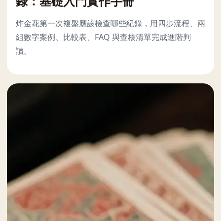
錄：基礎入門實作手冊
炸金花第一次複盤應該檢查哪些紀錄，用四步流程、兩
組數字案例、比較表、FAQ 與查核清單完成進階判
讀。