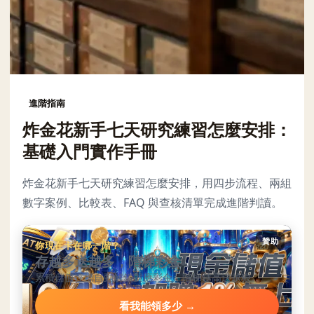
進階指南
炸金花新手七天研究練習怎麼安排：
基礎入門實作手冊
炸金花新手七天研究練習怎麼安排，用四步流程、兩組
數字案例、比較表、FAQ 與查核清單完成進階判讀。
贊助
你現在卡在哪一階？
存越多送越多，階梯彩金
累積儲值達標自動解鎖對應彩金，階梯越高送越狠。
看我能領多少 →