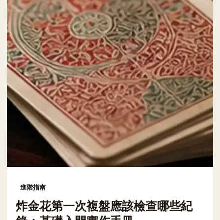
進階指南
炸金花第一次複盤應該檢查哪些紀