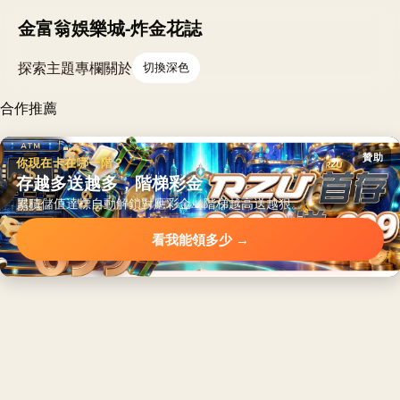
金富翁娛樂城-炸金花誌
探索
主題
專欄
關於
切換深色
合作推薦
贊助
你現在卡在哪一階？
存越多送越多，階梯彩金
累積儲值達標自動解鎖對應彩金，階梯越高送越狠。
看我能領多少 →