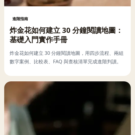
進階指南
炸金花如何建立 30 分鐘閱讀地圖：
基礎入門實作手冊
炸金花如何建立 30 分鐘閱讀地圖，用四步流程、兩組
數字案例、比較表、FAQ 與查核清單完成進階判讀。