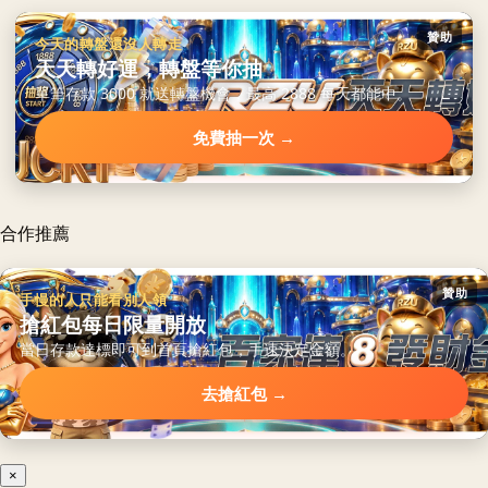
贊助
今天的轉盤還沒人轉走
天天轉好運，轉盤等你抽
單筆存款 3000 就送轉盤機會，最高 2888 每天都能中。
免費抽一次 →
合作推薦
贊助
手慢的人只能看別人領
搶紅包每日限量開放
當日存款達標即可到首頁搶紅包，手速決定金額。
去搶紅包 →
×