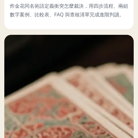
炸金花同名術語定義衝突怎麼裁決，用四步流程、兩組
數字案例、比較表、FAQ 與查核清單完成進階判讀。