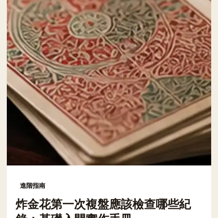
進階指南
炸金花第一次複盤應該檢查哪些紀